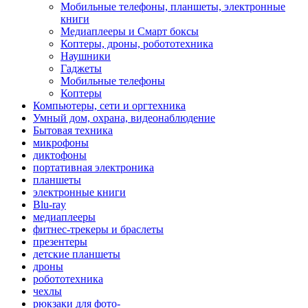
Мобильные телефоны, планшеты, электронные
книги
Медиаплееры и Смарт боксы
Коптеры, дроны, робототехника
Наушники
Гаджеты
Мобильные телефоны
Коптеры
Компьютеры, сети и оргтехника
Умный дом, охрана, видеонаблюдение
Бытовая техника
микрофоны
диктофоны
портативная электроника
планшеты
электронные книги
Blu-ray
медиаплееры
фитнес-трекеры и браслеты
презентеры
детские планшеты
дроны
робототехника
чехлы
рюкзаки для фото-