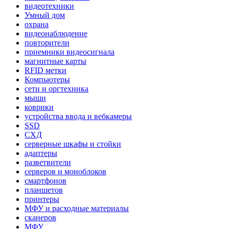
видеотехники
Умный дом
охрана
видеонаблюдение
повторители
приемники видеосигнала
магнитные карты
RFID метки
Компьютеры
сети и оргтехника
мыши
коврики
устройства ввода и вебкамеры
SSD
СХД
серверные шкафы и стойки
адаптеры
разветвители
серверов и моноблоков
смартфонов
планшетов
принтеры
МФУ и расходные материалы
сканеров
МФУ