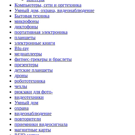
Компьютеры, сети и оргтехника
Умный дом, охрана, видеонаблюдение
Бытовая техника
микрофоны
диктофоны
портативная электроника
планшеты
электронные книги
Blu-ray
медиаплееры
фитнес-трекеры и браслеты
презентеры
детские планшеты
дроны
робототехника
чехлы
рюкзаки для фото-
видеотехники
Умный дом
охрана
видеонаблюдение
повторители
приемники видеосигнала
магнитные карты