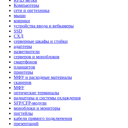
RFID метки
Компьютеры
сети и оргтехника
мыши
коврики
устройства ввода и вебкамеры
SSD
СХД
серверные шкафы и стойки
адаптеры
разветвители
серверов и моноблоков
смартфонов
планшетов
принтеры
МФУ и расходные материалы
сканеров
МФУ
оптические терминалы
радиаторы и системы охлаждения
SFP/CFP-модули
моноблоки и мониторы
пигтейлы
кабели прямого подключения
презентаций