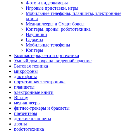
Фото и видеокамеры
Игровые приставки, игры
Мобильные телефоны, планшеты, электронные
книги
Медиаплееры и Смарт боксы
Коптеры, дроны, робототехника
Наушники
Гаджеты
Мобильные телефоны
Коптеры
Компьютеры, сети и оргтехника
Умный дом, охрана, видеонаблюдение
Бытовая техника
микрофоны
диктофоны
портативная электроника
планшеты
электронные книги
Blu-ray
медиаплееры
фитнес-трекеры и браслеты
презентеры
детские планшеты
дроны
робототехника