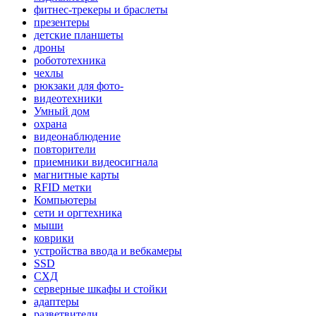
фитнес-трекеры и браслеты
презентеры
детские планшеты
дроны
робототехника
чехлы
рюкзаки для фото-
видеотехники
Умный дом
охрана
видеонаблюдение
повторители
приемники видеосигнала
магнитные карты
RFID метки
Компьютеры
сети и оргтехника
мыши
коврики
устройства ввода и вебкамеры
SSD
СХД
серверные шкафы и стойки
адаптеры
разветвители