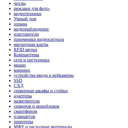
чехлы
рюкзаки для фото-
видеотехники
Умный дом
охрана
видеонаблюдение
повторители
приемники видеосигнала
магнитные карты
RFID метки
Компьютеры
сети и оргтехника
мыши
коврики
устройства ввода и вебкамеры
SSD
СХД
серверные шкафы и стойки
адаптеры
разветвители
серверов и моноблоков
смартфонов
планшетов
принтеры
МФУ и расходные материалы