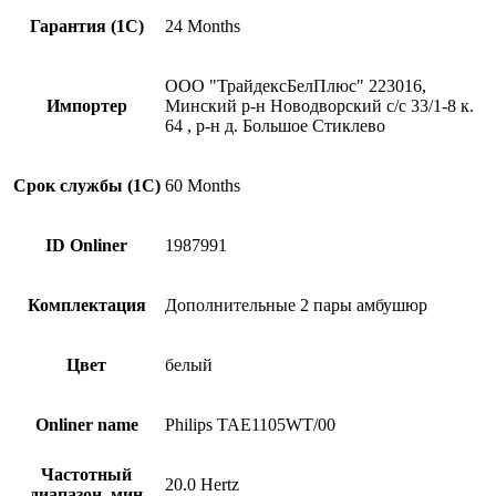
Гарантия (1С)
24 Months
ООО "ТрайдексБелПлюс" 223016,
Импортер
Минский р-н Новодворский с/с 33/1-8 к.
64 , р-н д. Большое Стиклево
Срок службы (1С)
60 Months
ID Onliner
1987991
Комплектация
Дополнительные 2 пары амбушюр
Цвет
белый
Onliner name
Philips TAE1105WT/00
Частотный
20.0 Hertz
диапазон, мин