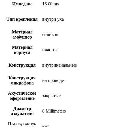
Импеданс
16 Ohms
Тип крепления
внутри уха
Материал
силикон
амбушюр
Материал
пластик
корпуса
Конструкция
внутриканальные
Конструкция
на проводе
микрофона
Акустическое
закрытые
оформление
Диаметр
8 Millimeters
излучателя
Пыле-, влаго-
нет