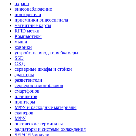
охрана
видеонаблюдение
повторители
приемники видеосигнала
магнитные карты
RFID метки
Компьютеры
мыши
коврики
устройства ввода и вебкамеры
SSD
СХД
серверные шкафы и стойки
адаптеры
разветвители
серверов и моноблоков
смартфонов
планшетов
принтеры
МФУ и расходные материалы
сканеров
МФУ
оптические терминалы
радиаторы и системы охлаждения
SFP/CFP-модули