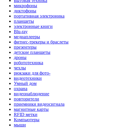
Бытовая техника
микрофоны
диктофоны
портативная электроника
планшеты
электронные книги
Blu-ray
медиаплееры
фитнес-трекеры и браслеты
презентеры
детские планшеты
дроны
робототехника
чехлы
рюкзаки для фото-
видеотехники
Умный дом
охрана
видеонаблюдение
повторители
приемники видеосигнала
магнитные карты
RFID метки
Компьютеры
мыши