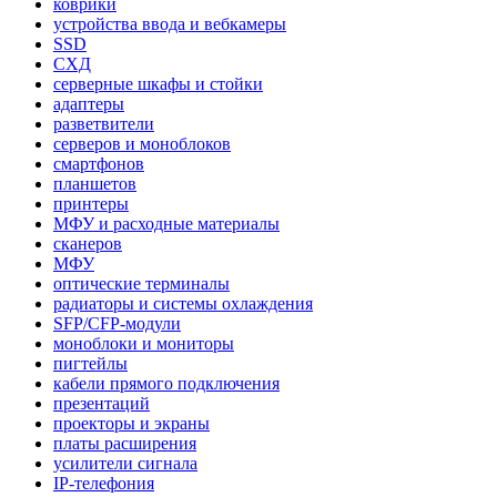
коврики
устройства ввода и вебкамеры
SSD
СХД
серверные шкафы и стойки
адаптеры
разветвители
серверов и моноблоков
смартфонов
планшетов
принтеры
МФУ и расходные материалы
сканеров
МФУ
оптические терминалы
радиаторы и системы охлаждения
SFP/CFP-модули
моноблоки и мониторы
пигтейлы
кабели прямого подключения
презентаций
проекторы и экраны
платы расширения
усилители сигнала
IP-телефония