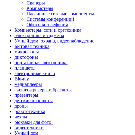
Сканеры
Компьютеры
Пассивные сетевые компоненты
Системы конференций
Офисная телефония
Компьютеры, сети и оргтехника
Электроника и гаджеты
Умный дом, охрана, видеонаблюдение
Бытовая техника
микрофоны
диктофоны
портативная электроника
планшеты
электронные книги
Blu-ray
медиаплееры
фитнес-трекеры и браслеты
презентеры
детские планшеты
дроны
робототехника
чехлы
рюкзаки для фото-
видеотехники
Умный дом