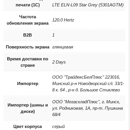
печати (1С)
LTE ELN-L09 Star Grey (5301AGTM)
Частота
120.0 Hertz
обновления экрана
B2B
1
Поверхность экрана
глянцевая
Время доставки по
2 Days
стране
ООО "ТрайдексБелПлюс" 223016,
Импортер
Минский р-н Новодворский с/с 33/1-
8 к. 64 , р-н д. Большое Стиклево
ООО "МегаскладПлюс", г. Минск,
Импортер (шины и
ул. Родниковая, 1А, пр-т. Пушкина
диски)
68/4
Цвет корпуса
серый