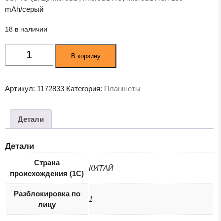
mAh/серый
18 в наличии
Количество
В корзину
товара
Планшет
Honor
Артикул:
1172833
Категория:
Планшеты
Pad
X9
4GB/64GB
Детали
LTE
ELN-
Детали
L09
Star
Страна
КИТАЙ
происхождения (1С)
Grey
(5301AGTM)
Разблокировка по
1
лицу