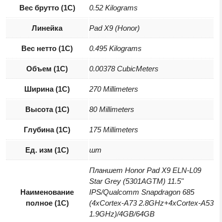
Вес брутто (1С)
0.52 Kilograms
Линейка
Pad X9 (Honor)
Вес нетто (1С)
0.495 Kilograms
Объем (1С)
0.00378 CubicMeters
Ширина (1С)
270 Millimeters
Высота (1С)
80 Millimeters
Глубина (1С)
175 Millimeters
Ед. изм (1С)
шт
Планшет Honor Pad X9 ELN-L09
Star Grey (5301AGTM) 11.5"
Наименование
IPS/Qualcomm Snapdragon 685
полное (1С)
(4xCortex-A73 2.8GHz+4xCortex-A53
1.9GHz)/4GB/64GB