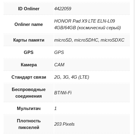
ID Onliner
4422059
HONOR Pad X9 LTE ELN-L09
Onliner name
4GB/64GB (космический серый)
Карты памяти
microSD, microSDHC, microSDXC
GPS
GPS
Камера
CAM
Стандарт связи
2G, 3G, 4G (LTE)
Беспроводные
BT/Wi-Fi
соединения
Мультитач
1
Плотность
203 Pixels
пикселей