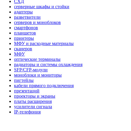
СХД
серверные шкафы и стойки
адаптеры
разветвители
серверов и моноблоков
смартфонов
планшетов
принтеры
МФУ и расходные материалы
сканеров
МФУ
оптические терминалы
радиаторы и системы охлаждения
SFP/CFP-модули
моноблоки и мониторы
пигтейлы
кабели прямого подключения
презентаций
проекторы и экраны
платы расширения
усилители сигнала
IP-телефония