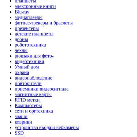
планшеты
электронные книги
Blu-ray
медиаплееры
фитнес-трекеры и браслеты
презентеры
детские планшеты
дроны
робототехника
чехлы
рюкзаки для фото-
видеотехники
Умный дом
охрана
видеонаблюдение
повторители
приемники видеосигнала
магнитные карты
RFID метки
Компьютеры
сети и оргтехника
мыши
коврики
устройства ввода и вебкамеры
SSD