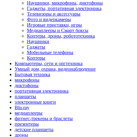
Наушники, микрофоны, диктофоны
Гаджеты, портативная электроника
Телевизоры и аксессуары
Фото и видеокамеры
Игровые приставки, игры
Медиаплееры и Смарт боксы
Коптеры, дроны, робототехника
Наушники
Гаджеты
Мобильные телефоны
Коптеры
Компьютеры, сети и оргтехника
Умный дом, охрана, видеонаблюдение
Бытовая техника
микрофоны
диктофоны
портативная электроника
планшеты
электронные книги
Blu-ray
медиаплееры
фитнес-трекеры и браслеты
презентеры
детские планшеты
дроны