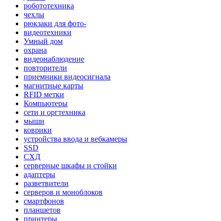
робототехника
чехлы
рюкзаки для фото-
видеотехники
Умный дом
охрана
видеонаблюдение
повторители
приемники видеосигнала
магнитные карты
RFID метки
Компьютеры
сети и оргтехника
мыши
коврики
устройства ввода и вебкамеры
SSD
СХД
серверные шкафы и стойки
адаптеры
разветвители
серверов и моноблоков
смартфонов
планшетов
принтеры