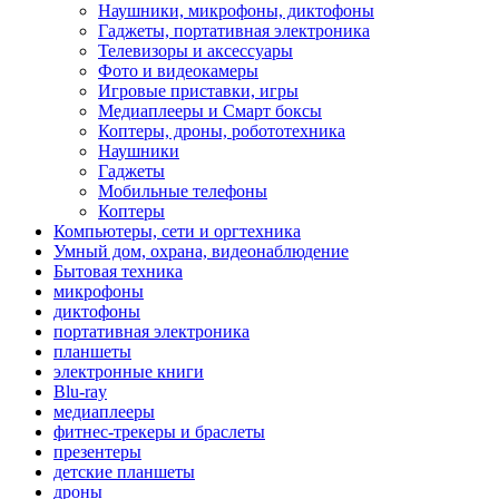
Наушники, микрофоны, диктофоны
Гаджеты, портативная электроника
Телевизоры и аксессуары
Фото и видеокамеры
Игровые приставки, игры
Медиаплееры и Смарт боксы
Коптеры, дроны, робототехника
Наушники
Гаджеты
Мобильные телефоны
Коптеры
Компьютеры, сети и оргтехника
Умный дом, охрана, видеонаблюдение
Бытовая техника
микрофоны
диктофоны
портативная электроника
планшеты
электронные книги
Blu-ray
медиаплееры
фитнес-трекеры и браслеты
презентеры
детские планшеты
дроны