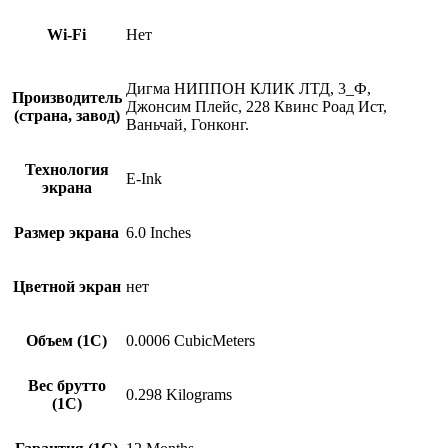
Wi-Fi
Нет
Дигма НИППОН КЛИК ЛТД, 3_Ф,
Производитель
Джонсим Плейс, 228 Квинс Роад Ист,
(страна, завод)
Ваньчай, Гонконг.
Технология
E-Ink
экрана
Размер экрана
6.0 Inches
Цветной экран
нет
Объем (1С)
0.0006 CubicMeters
Вес брутто
0.298 Kilograms
(1С)