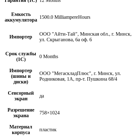
Гарантия (1С)
12 Months
Емкость
1500.0 MilliampereHours
аккумулятора
ООО "Айти-Тай", Минская обл., г. Минск,
Импортер
ул. Скрыганова, 6а оф. 6
Срок службы
0 Months
(1С)
Импортер
ООО "МегаскладПлюс", г. Минск, ул.
(шины и
Родниковая, 1А, пр-т. Пушкина 68/4
диски)
Сенсорный
да
экран
Разрешение
758×1024
экрана
Материал
пластик
корпуса