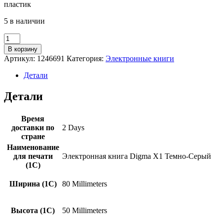
пластик
5 в наличии
Количество
товара
В корзину
Электронная
Артикул:
1246691
Категория:
Электронные книги
книга
Digma
Детали
X1
темно-
Детали
серый
(X1G)
Время
доставки по
2 Days
стране
Наименование
для печати
Электронная книга Digma X1 Темно-Серый
(1С)
Ширина (1С)
80 Millimeters
Высота (1С)
50 Millimeters