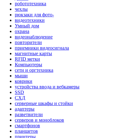
робототехника
чехлы
рюкзаки для фото-
видеотехники
Умный дом
охрана
видеонаблюдение
повторители
приемники видеосигнала
магнитные карты
RFID метки
Компьютеры
сети и оргтехника
мыши
коврики
устройства ввода и вебкамеры
SSD
СХД
серверные шкафы и стойки
адаптеры
разветвители
серверов и моноблоков
смартфонов
планшетов
принтеры