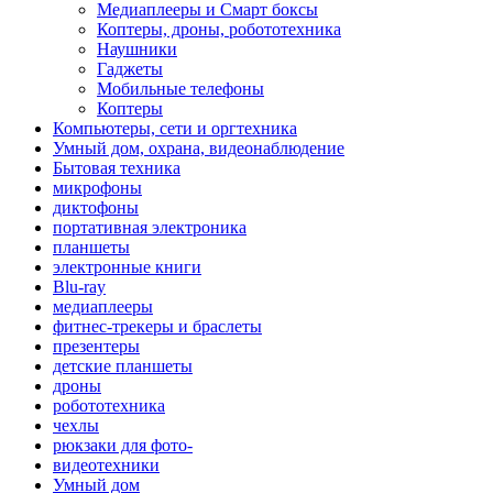
Медиаплееры и Смарт боксы
Коптеры, дроны, робототехника
Наушники
Гаджеты
Мобильные телефоны
Коптеры
Компьютеры, сети и оргтехника
Умный дом, охрана, видеонаблюдение
Бытовая техника
микрофоны
диктофоны
портативная электроника
планшеты
электронные книги
Blu-ray
медиаплееры
фитнес-трекеры и браслеты
презентеры
детские планшеты
дроны
робототехника
чехлы
рюкзаки для фото-
видеотехники
Умный дом