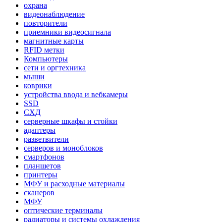
охрана
видеонаблюдение
повторители
приемники видеосигнала
магнитные карты
RFID метки
Компьютеры
сети и оргтехника
мыши
коврики
устройства ввода и вебкамеры
SSD
СХД
серверные шкафы и стойки
адаптеры
разветвители
серверов и моноблоков
смартфонов
планшетов
принтеры
МФУ и расходные материалы
сканеров
МФУ
оптические терминалы
радиаторы и системы охлаждения