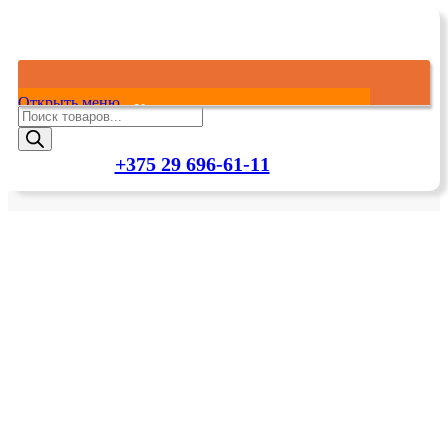
Открыть меню
Каталог товаров
Поиск
товаров
+375 29 696-61-11
Главная
Каталог товаров
О нас
Оплата и Доставка
Контакты
сети и оргтехника
Клавиатуры
Хранение данных
Источники питания ПК и периферии
Серверы
Компьютерные аксессуары и программное
обеспечение
Сетевое оборудование
Комплектующие и серверные опции
Ноутбуки и аксессуары