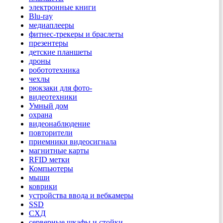
электронные книги
Blu-ray
медиаплееры
фитнес-трекеры и браслеты
презентеры
детские планшеты
дроны
робототехника
чехлы
рюкзаки для фото-
видеотехники
Умный дом
охрана
видеонаблюдение
повторители
приемники видеосигнала
магнитные карты
RFID метки
Компьютеры
мыши
коврики
устройства ввода и вебкамеры
SSD
СХД
серверные шкафы и стойки