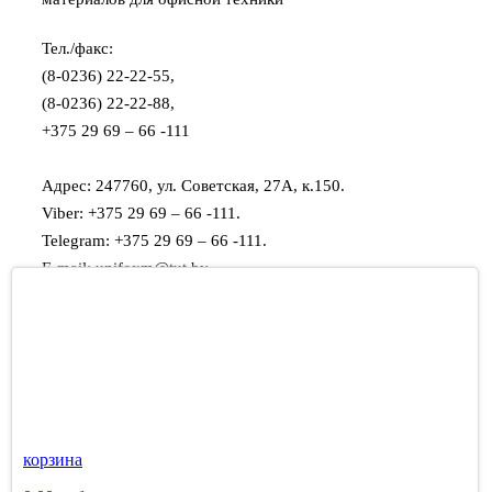
Тел./факс:
(8-0236) 22-22-55,
(8-0236) 22-22-88,
+375 29 69 – 66 -111
Адрес: 247760, ул. Советская, 27А, к.150.
Viber: +375 29 69 – 66 -111.
Telegram: +375 29 69 – 66 -111.
E-mail: unifoxm@tut.by
ООО «ЮниФокс»
СВИДЕТЕЛЬСТВО о государственной регистрации
юридического лица:
- выдано Мозырским районным исполнительным
комитетом 13 января 2011 года,
- с регистрационным номером 490498376.
корзина