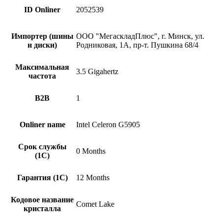
ID Onliner
2052539
Импортер (шины
ООО "МегаскладПлюс", г. Минск, ул.
и диски)
Родниковая, 1А, пр-т. Пушкина 68/4
Максимальная
3.5 Gigahertz
частота
B2B
1
Onliner name
Intel Celeron G5905
Срок службы
0 Months
(1С)
Гарантия (1С)
12 Months
Кодовое название
Comet Lake
кристалла