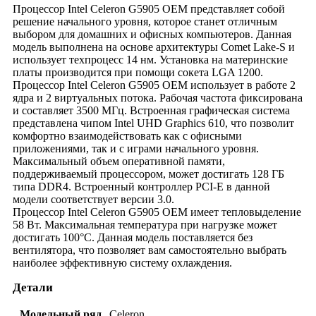
Процессор Intel Celeron G5905 OEM представляет собой
моноблоки и мониторы
решение начального уровня, которое станет отличным
пигтейлы
выбором для домашних и офисных компьютеров. Данная
кабели прямого подключения
модель выполнена на основе архитектуры Comet Lake-S и
презентаций
использует техпроцесс 14 нм. Установка на материнские
проекторы и экраны
платы производится при помощи сокета LGA 1200.
платы расширения
Процессор Intel Celeron G5905 OEM использует в работе 2
усилители сигнала
ядра и 2 виртуальных потока. Рабочая частота фиксирована
IP-телефония
и составляет 3500 МГц. Встроенная графическая система
представлена чипом Intel UHD Graphics 610, что позволит
комфортно взаимодействовать как с офисными
приложениями, так и с играми начального уровня.
Максимальный объем оперативной памяти,
поддерживаемый процессором, может достигать 128 ГБ
типа DDR4. Встроенный контроллер PCI-E в данной
модели соответствует версии 3.0.
Процессор Intel Celeron G5905 OEM имеет тепловыделение
58 Вт. Максимальная температура при нагрузке может
достигать 100°C. Данная модель поставляется без
вентилятора, что позволяет вам самостоятельно выбрать
наиболее эффективную систему охлаждения.
Детали
Модельный ряд
Celeron