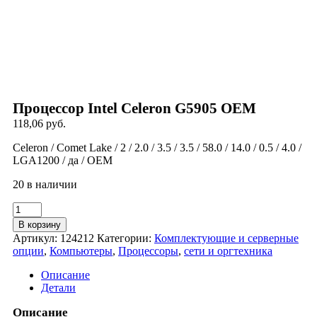
охрана
видеонаблюдение
повторители
приемники видеосигнала
магнитные карты
RFID метки
Компьютеры
мыши
Процессор Intel Celeron G5905 OEM
коврики
устройства ввода и вебкамеры
118,06
руб.
SSD
Celeron / Comet Lake / 2 / 2.0 / 3.5 / 3.5 / 58.0 / 14.0 / 0.5 / 4.0 /
СХД
LGA1200 / да / OEM
серверные шкафы и стойки
адаптеры
20 в наличии
разветвители
серверов и моноблоков
Количество
смартфонов
товара
планшетов
В корзину
Процессор
принтеры
Артикул:
124212
Категории:
Комплектующие и серверные
Intel
МФУ и расходные материалы
опции
,
Компьютеры
,
Процессоры
,
сети и оргтехника
Celeron
сканеров
G5905
МФУ
Описание
OEM
оптические терминалы
Детали
радиаторы и системы охлаждения
Описание
SFP/CFP-модули