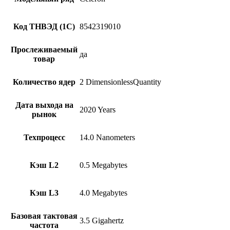
Код ТНВЭД (1С)
8542319010
Прослеживаемый
да
товар
Количество ядер
2 DimensionlessQuantity
Дата выхода на
2020 Years
рынок
Техпроцесс
14.0 Nanometers
Кэш L2
0.5 Megabytes
Кэш L3
4.0 Megabytes
Базовая тактовая
3.5 Gigahertz
частота