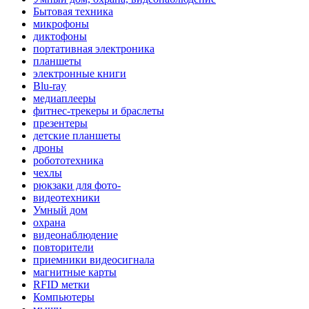
Бытовая техника
микрофоны
диктофоны
портативная электроника
планшеты
электронные книги
Blu-ray
медиаплееры
фитнес-трекеры и браслеты
презентеры
детские планшеты
дроны
робототехника
чехлы
рюкзаки для фото-
видеотехники
Умный дом
охрана
видеонаблюдение
повторители
приемники видеосигнала
магнитные карты
RFID метки
Компьютеры