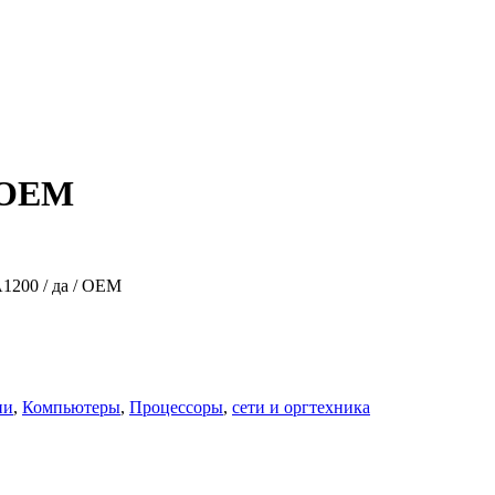
5 OEM
LGA1200 / да / OEM
ии
,
Компьютеры
,
Процессоры
,
сети и оргтехника