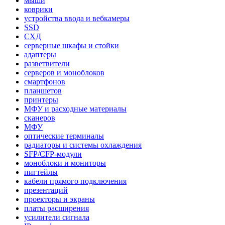
мыши
коврики
устройства ввода и вебкамеры
SSD
СХД
серверные шкафы и стойки
адаптеры
разветвители
серверов и моноблоков
смартфонов
планшетов
принтеры
МФУ и расходные материалы
сканеров
МФУ
оптические терминалы
радиаторы и системы охлаждения
SFP/CFP-модули
моноблоки и мониторы
пигтейлы
кабели прямого подключения
презентаций
проекторы и экраны
платы расширения
усилители сигнала