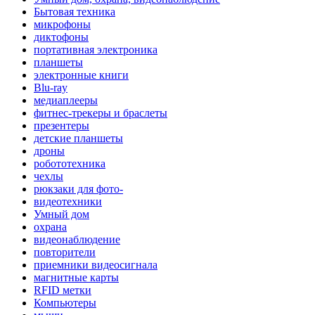
Бытовая техника
микрофоны
диктофоны
портативная электроника
планшеты
электронные книги
Blu-ray
медиаплееры
фитнес-трекеры и браслеты
презентеры
детские планшеты
дроны
робототехника
чехлы
рюкзаки для фото-
видеотехники
Умный дом
охрана
видеонаблюдение
повторители
приемники видеосигнала
магнитные карты
RFID метки
Компьютеры