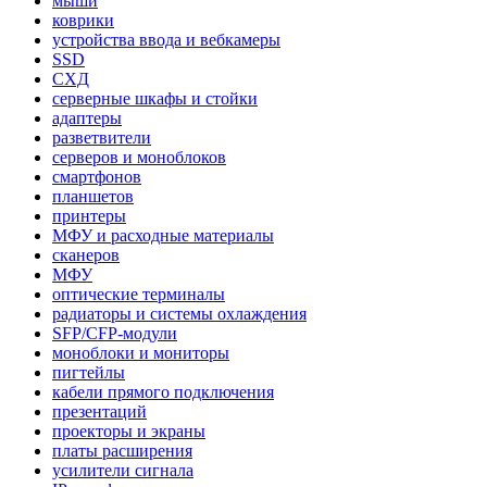
мыши
коврики
устройства ввода и вебкамеры
SSD
СХД
серверные шкафы и стойки
адаптеры
разветвители
серверов и моноблоков
смартфонов
планшетов
принтеры
МФУ и расходные материалы
сканеров
МФУ
оптические терминалы
радиаторы и системы охлаждения
SFP/CFP-модули
моноблоки и мониторы
пигтейлы
кабели прямого подключения
презентаций
проекторы и экраны
платы расширения
усилители сигнала