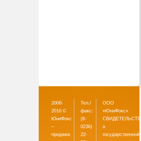
2008-
Тел./
ООО
2016 ©
факс:
«ЮниФокс»
ЮниФокс
(8-
СВИДЕТЕЛЬСТ
–
0236)
о
продажа
22-
государственной