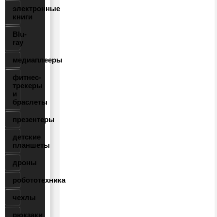
электронные
книги
Blu-
ray
медиаплееры
фитнес-
трекеры
и
браслеты
презентеры
детские
планшеты
дроны
робототехника
чехлы
рюкзаки