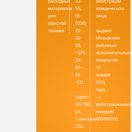
расходных
22-
регистрации
материалов
55,
юридического
для
(8-
лица:
офисной
0236)
-
техники
22-
выдано
22-
Мозырским
88,
районным
+375
исполнительным
29
комитетом
69 –
13
66
января
-111
2011
года,
Адрес:
- с
247760,
регистрационны
ул.
номером
Советская,
490498376.
27А,