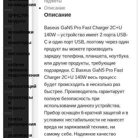
140W
гаджеты
охлаждения
EU
Описание
White
Описание
SFP/CFP-
модули
(CCGP100202)
Baseus GaN5 Pro Fast Charger 2C+U
моноблоки
140W – устройство имеет 2 порта USB-
и
C и один порт USB, поэтому через один
мониторы
продукт вы можете производить
пигтейлы
зарядку телефона, планшета, ноутбука
или другие продукты, требующие
кабели
прямого
подзарядки. С Baseus GaN5 Pro Fast
подключения
Charger 2C+U 140W весь процесс
будет происходить в несколько раз
презентаций
быстрее. Производитель гарантирует
проекторы
полную безопасность при
и
использовании данного устройства.
экраны
Прибор оснащён 6-кратной защитой и в
платы
условиях нестабильности не нанесет
расширения
вреда ни заряжаемой технике, ни
самому себе. Надежное качество
усилители