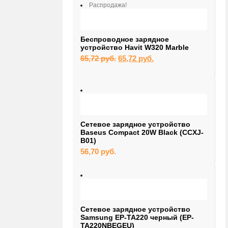
Распродажа!
Беспроводное зарядное
устройство Havit W320 Marble
Первоначальная
Текущая
65,72
руб.
65,72
руб.
цена
цена:
составляла
65,72 руб..
65,72 руб..
Сетевое зарядное устройство
Baseus Compact 20W Black (CCXJ-
B01)
56,70
руб.
Сетевое зарядное устройство
Samsung EP-TA220 черный (EP-
TA220NBEGEU)