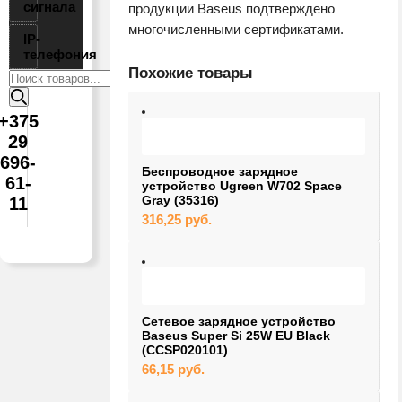
сигнала
продукции Baseus подтверждено
многочисленными сертификатами.
IP-
телефония
Похожие товары
Поиск
товаров
+375
29
696-
Беспроводное зарядное
61-
устройство Ugreen W702 Space
Gray (35316)
11
316,25
руб.
Сетевое зарядное устройство
Baseus Super Si 25W EU Black
(CCSP020101)
66,15
руб.