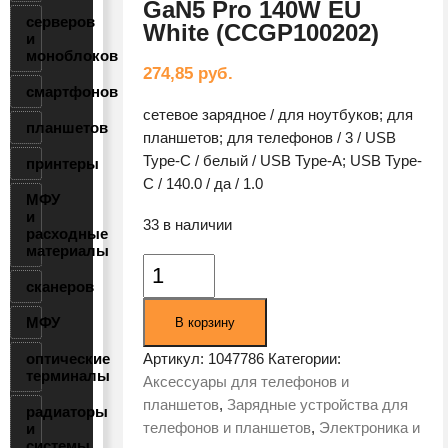
GaN5 Pro 140W EU
серверов
White (CCGP100202)
и
моноблоков
274,85
руб.
смартфонов
сетевое зарядное / для ноутбуков; для
планшетов
планшетов; для телефонов / 3 / USB
Type-C / белый / USB Type-A; USB Type-
принтеры
C / 140.0 / да / 1.0
МФУ
и
33 в наличии
расходные
материалы
Количество
сканеров
товара
Сетевое
МФУ
В корзину
зарядное
устройство
оптические
Артикул:
1047786
Категории:
терминалы
Baseus
Аксессуары для телефонов и
GaN5
планшетов
,
Зарядные устройства для
радиаторы
Pro
телефонов и планшетов
,
Электроника и
и
системы