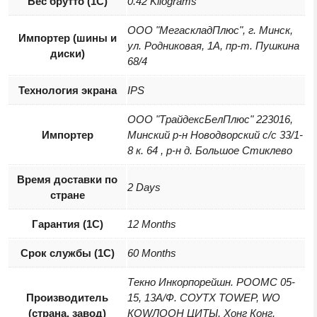
Вес брутто (1С)
0.42 Kilograms
ООО "МегаскладПлюс", г. Минск,
Импортер (шины и
ул. Родниковая, 1А, пр-т. Пушкина
диски)
68/4
Технология экрана
IPS
ООО "ТрайдексБелПлюс" 223016,
Импортер
Минский р-н Новодворский с/с 33/1-
8 к. 64 , р-н д. Большое Стиклево
Время доставки по
2 Days
стране
Гарантия (1С)
12 Months
Срок службы (1С)
60 Months
Текно Инкорпорейшн. РООМС 05-
Производитель
15, 13А/Ф. СОУТХ ТОWЕР, WО
(страна, завод)
КОWЛООН ЦИТЫ, Хонг Конг,