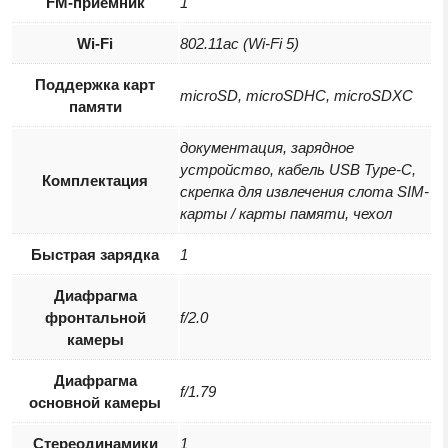
FM-приёмник
1
Wi-Fi
802.11ac (Wi-Fi 5)
Поддержка карт
microSD, microSDHC, microSDXC
памяти
документация, зарядное
устройство, кабель USB Type-C,
Комплектация
скрепка для извлечения слота SIM-
карты / карты памяти, чехол
Быстрая зарядка
1
Диафрагма
фронтальной
f/2.0
камеры
Диафрагма
f/1.79
основной камеры
Стереодинамики
1