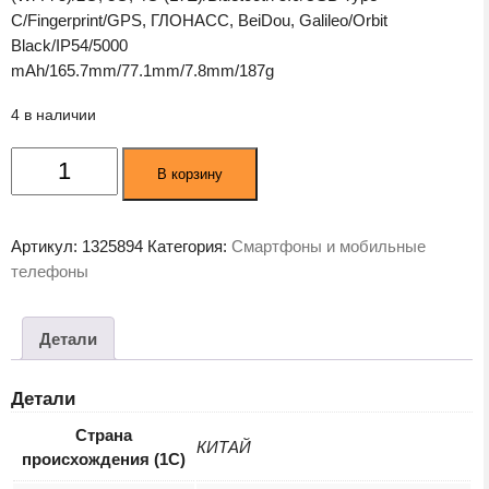
C/Fingerprint/GPS, ГЛОНАСС, BeiDou, Galileo/Orbit
Black/IP54/5000
mAh/165.7mm/77.1mm/7.8mm/187g
4 в наличии
Количество
В корзину
товара
Смартфон
Tecno
Артикул:
1325894
Категория:
Смартфоны и мобильные
Spark
телефоны
30C
6GB/128GB
Orbit
Детали
Black
(KL5n)
Детали
Страна
КИТАЙ
происхождения (1С)