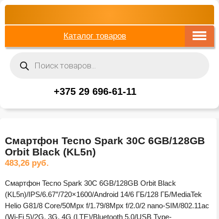
Каталог товаров
Поиск
товаров
+375 29 696-61-11
Смартфон Tecno Spark 30C 6GB/128GB
Orbit Black (KL5n)
483,26
руб.
Смартфон Tecno Spark 30C 6GB/128GB Orbit Black
(KL5n)/IPS/6.67″/720×1600/Android 14/6 ГБ/128 ГБ/MediaTek
Helio G81/8 Core/50Mpx f/1.79/8Mpx f/2.0/2 nano-SIM/802.11ac
(Wi-Fi 5)/2G, 3G, 4G (LTE)/Bluetooth 5.0/USB Type-