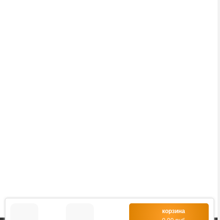
Тел./факс:
(8-0236) 22-22-55,
(8-0236) 22-22-88,
+375 29 69 – 66 -111
Адрес: 247760, ул. Советская, 27А, к.150.
Viber: +375 29 69 – 66 -111.
Telegram: +375 29 69 – 66 -111.
E-mail: unifoxm@tut.by
ООО «ЮниФокс»
СВИДЕТЕЛЬСТВО о государственной регистрации
юридического лица:
- выдано Мозырским районным исполнительным
комитетом 13 января 2011 года,
- с регистрационным номером 490498376.
корзина