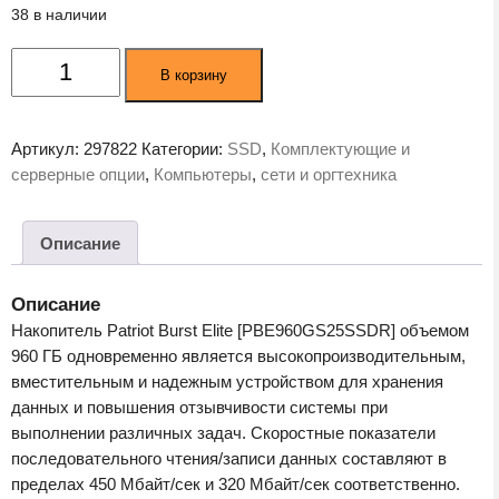
38 в наличии
Количество
В корзину
товара
SSD
диск
Артикул:
297822
Категории:
SSD
,
Комплектующие и
Patriot
серверные опции
,
Компьютеры
,
сети и оргтехника
Burst
Elite
960GB
Описание
(PBE960GS25SSDR)
Описание
Накопитель Patriot Burst Elite [PBE960GS25SSDR] объемом
960 ГБ одновременно является высокопроизводительным,
вместительным и надежным устройством для хранения
данных и повышения отзывчивости системы при
выполнении различных задач. Скоростные показатели
последовательного чтения/записи данных составляют в
пределах 450 Мбайт/сек и 320 Мбайт/сек соответственно.