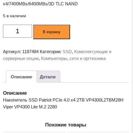
x4/7400MBs/6400MBs/3D TLC NAND
5 в наличии
Количество
В корзину
товара
SSD
диск
Артикул:
1187484
Категории:
SSD
,
Комплектующие и
Patriot
серверные опции
,
Компьютеры
,
сети и оргтехника
Viper
VP4300
Lite
Описание
Детали
2TB
(VP4300L2TBM28H)
Описание
Накопитель SSD Patriot PCIe 4.0 x4 2TB VP4300L2TBM28H
Viper VP4300 Lite M.2 2280
Похожие товары