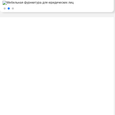
2008-2016 © ЮниФокс – продажа расходных
материалов для офисной техники
Тел./факс:
(8-0236) 22-22-55,
(8-0236) 22-22-88,
+375 29 69 – 66 -111
Адрес: 247760, ул. Советская, 27А, к.150.
Viber: +375 29 69 – 66 -111.
Telegram: +375 29 69 – 66 -111.
E-mail: unifoxm@tut.by
ООО «ЮниФокс»
СВИДЕТЕЛЬСТВО о государственной регистрации