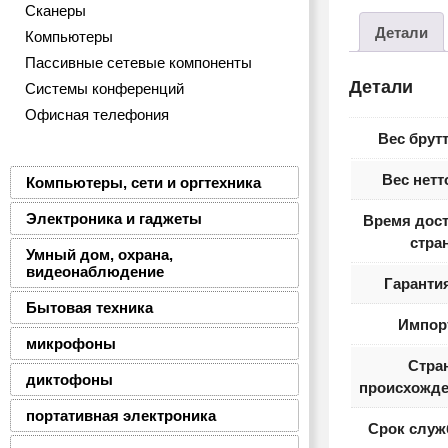
Сканеры
Детали
Компьютеры
Пассивные сетевые компоненты
Детали
Системы конференций
Офисная телефония
Вес брутт
Вес нетт
Компьютеры, сети и оргтехника
Электроника и гаджеты
Время дост
стра
Умный дом, охрана,
видеонаблюдение
Гарантия
Бытовая техника
Импор
микрофоны
Стра
диктофоны
происхожде
портативная электроника
Срок служ