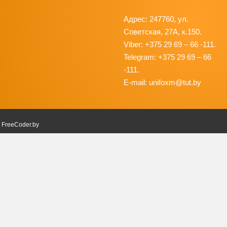
Адрес: 247760, ул.
Советская, 27А, к.150.
Viber: +375 29 69 – 66 -111.
Telegram: +375 29 69 – 66
-111.
E-mail: unifoxm@tut.by
в
FreeCoder.by