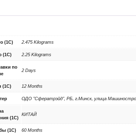
WP0B
о (1С)
2.475 Kilograms
о (1С)
2.25 Kilograms
авки по
2 Days
не
 (1С)
12 Months
тер
ОДО "Сфератрэйд", РБ, г.Минск, улица Машиностро
на
КИТАЙ
ния (1С)
бы (1С)
60 Months