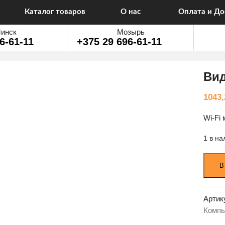
Каталог товаров
О нас
Оплата и До
инск
Мозырь
6-61-11
+375 29 696-61-11
Вид
1043
Wi-Fi 
1 в на
Колич
В
товар
Видео
Dahua
Артик
DHI-
Комп
PKP-