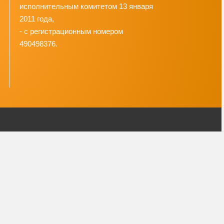
исполнительным комитетом 13 января
2011 года,
- с регистрационным номером
490498376.