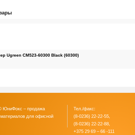
овары
ер Ugreen CM523-60300 Black (60300)
© ЮниФокс – продажа
Тел./факс:
 материалов для офисной
(8-0236) 22-22-55,
(8-0236) 22-22-88,
+375 29 69 – 66 -111