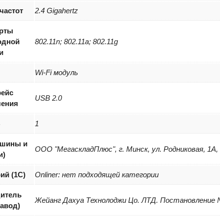
частот
2.4 Gigahertz
рты
одной
802.11n; 802.11a; 802.11g
и
Wi-Fi модуль
ейс
USB 2.0
чения
B
1
(шины и
ООО "МегаскладПлюс", г. Минск, ул. Родниковая, 1А,
и)
ий (1С)
Onliner: нет подходящей категории
итель
Жейанг Дахуа Технолоджи Цо. ЛТД. Постановление №
завод)