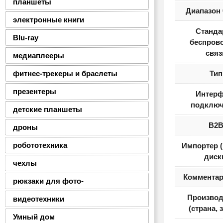
планшеты
Диапазон 
электронные книги
Станда
Blu-ray
беспров
связ
медиаплееры
фитнес-трекеры и браслеты
Тип
презентеры
Интерф
подклю
детские планшеты
B2
дроны
робототехника
Импортер 
диск
чехлы
Комментар
рюкзаки для фото-
Производ
видеотехники
(страна, 
Умный дом