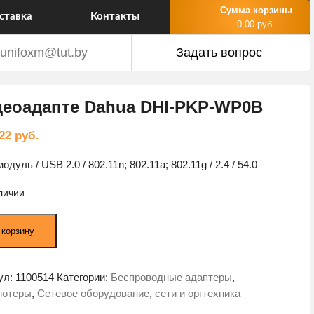
Сумма корзины
ставка
Контакты
0,00 руб.
unifoxm@tut.by
Задать вопрос
еоадапте Dahua DHI-PKP-WP0B
,22
руб.
модуль / USB 2.0 / 802.11n; 802.11a; 802.11g / 2.4 / 54.0
личии
ество
 корзину
а
адапте
ул:
1100514
Категории:
Беспроводные адаптеры
,
ьютеры
,
Сетевое оборудование
,
сети и оргтехника