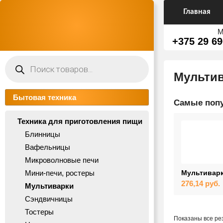
Главная
М
+375 29 69
Поиск
товаров
Мульти
Бытовая техника
Самые попу
Техника для приготовления пищи
Блинницы
Вафельницы
Микроволновые печи
Мини-печи, ростеры
Мультиварк
276,14
руб.
Мультиварки
Сэндвичницы
Тостеры
Показаны все рез