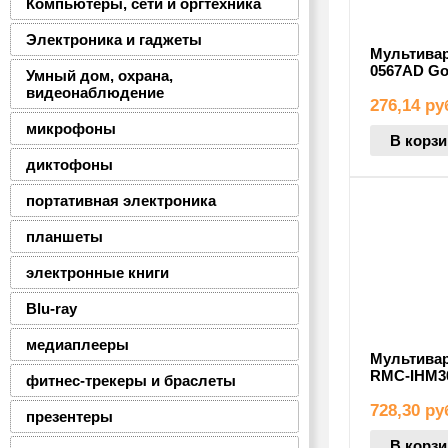
Компьютеры, сети и оргтехника
Электроника и гаджеты
Мультивар
0567AD Go
Умный дом, охрана,
видеонаблюдение
276,14
ру
микрофоны
В корзи
диктофоны
портативная электроника
планшеты
электронные книги
Blu-ray
медиаплееры
Мультива
RMC-IHM3
фитнес-трекеры и браслеты
728,30
ру
презентеры
В корзи