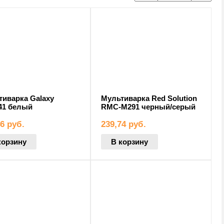
тиварка Galaxy
Мультиварка Red Solution
41 белый
RMC-M291 черный/серый
46
руб.
239,74
руб.
корзину
В корзину