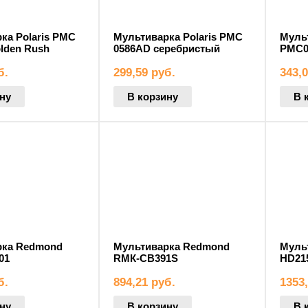
ка Polaris PMC
Мультиварка Polaris PMC
Мульт
lden Rush
0586AD серебристый
PMC0
б.
299,59
руб.
343,
ну
В корзину
В 
рка Redmond
Мультиварка Redmond
Мульт
01
RMК-CB391S
HD21
б.
894,21
руб.
1353
ну
В корзину
В 