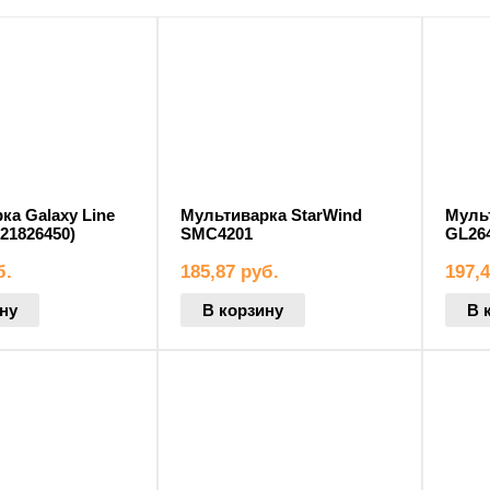
по
возрастанию
ка Galaxy Line
Мультиварка StarWind
Муль
21826450)
SMC4201
GL26
б.
185,87
руб.
197,
ну
В корзину
В 