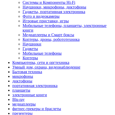
Системы и Компоненты Hi-Fi
Наушники, микрофоны, диктофоны
Гаджеты, портативная электроника
Фото и видеокамеры
Игровые приставки, игры
Мобильные телефоны, планшеты, электронные
книги
Медиаплееры и Смарт боксы
Коптеры, дроны, робототехника
Наушники
Гаджеты
Мобильные телефоны
Коптеры
Компьютеры, сети и оргтехника
Умный дом, охрана, видеонаблюдение
Бытовая техника
микрофоны
диктофоны
портативная электроника
планшеты
электронные книги
Blu-ray
медиаплееры
фитнес-трекеры и браслеты
презентеры