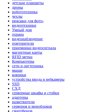
детские планшеты
дроны
робототехника
чехлы
рюкзаки для фото-
видеотехники
Умный дом
охрана
видеонаблюдение
повторители
приемники видеосигнала
магнитные карты
RFID метки
Компьютеры
сети и оргтехника
мыши
коврики
устройства ввода и вебкамеры
SSD
СХД
серверные шкафы и стойки
адаптеры
разветвители
серверов и моноблоков
смартфонов