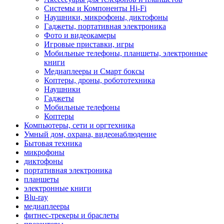
Системы и Компоненты Hi-Fi
Наушники, микрофоны, диктофоны
Гаджеты, портативная электроника
Фото и видеокамеры
Игровые приставки, игры
Мобильные телефоны, планшеты, электронные
книги
Медиаплееры и Смарт боксы
Коптеры, дроны, робототехника
Наушники
Гаджеты
Мобильные телефоны
Коптеры
Компьютеры, сети и оргтехника
Умный дом, охрана, видеонаблюдение
Бытовая техника
микрофоны
диктофоны
портативная электроника
планшеты
электронные книги
Blu-ray
медиаплееры
фитнес-трекеры и браслеты