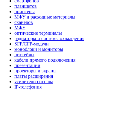
смартфонов
планшетов
принтеры
МФУ и расходные материалы
сканеров
МФУ
оптические терминалы
радиаторы и системы охлаждения
SFP/CFP-модули
моноблоки и мониторы
пигтейлы
кабели прямого подключения
презентаций
проекторы и экраны
платы расширения
усилители сигнала
IP-телефония