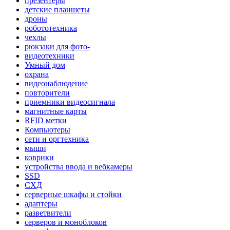
презентеры
детские планшеты
дроны
робототехника
чехлы
рюкзаки для фото-
видеотехники
Умный дом
охрана
видеонаблюдение
повторители
приемники видеосигнала
магнитные карты
RFID метки
Компьютеры
сети и оргтехника
мыши
коврики
устройства ввода и вебкамеры
SSD
СХД
серверные шкафы и стойки
адаптеры
разветвители
серверов и моноблоков