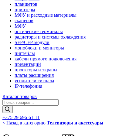
планшетов
принтеры
МФУ и расходные материалы
сканеров
МФУ
оптические терминалы
радиаторы и системы охлаждения
SFP/CFP-модули
моноблоки и мониторы
пигтейлы
кабели прямого подключения
презентаций
проекторы и экраны
платы расширения
усилители сигнала
IP-телефония
Каталог товаров
Поиск
товаров
+375 29 696-61-11
< Назад в категорию
Телевизоры и аксессуары