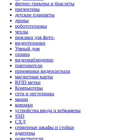
фитнес-трекеры и браслеты
презентеры
детские планшеты
дроны
робототехника
чехлы
рюкзаки для фото-
видеотехники
Умный дом
охрана
видеонаблюдение
повторители
приемники видеосигнала
магнитные карты
RFID метки
Компьютеры
сети и оргтехника
мыши
коврики
устройства ввода и вебкамеры
SSD
СХД
серверные шкафы и стойки
адаптеры
разветвители