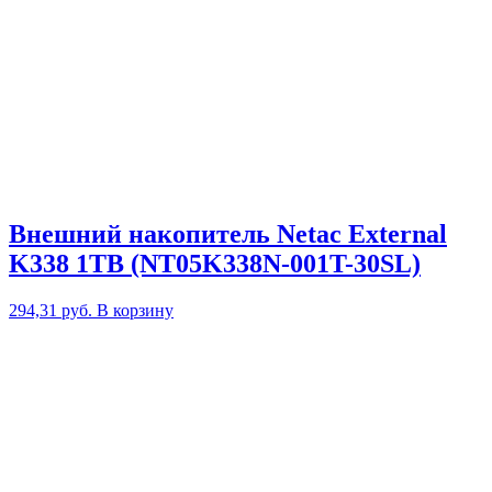
Внешний накопитель Netac External
K338 1TB (NT05K338N-001T-30SL)
294,31
руб.
В корзину