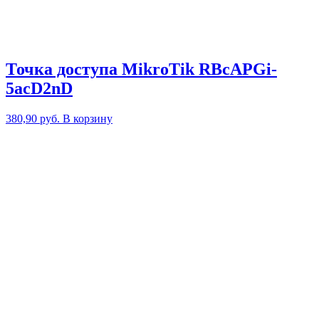
Точка доступа MikroTik RBcAPGi-
5acD2nD
380,90
руб.
В корзину