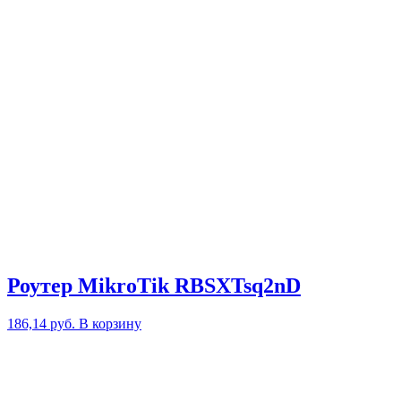
Роутер MikroTik RBSXTsq2nD
186,14
руб.
В корзину