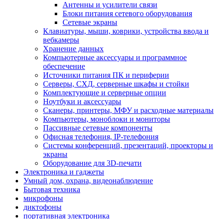
Антенны и усилители связи
Блоки питания сетевого оборудования
Сетевые экраны
Клавиатуры, мыши, коврики, устройства ввода и
вебкамеры
Хранение данных
Компьютерные аксессуары и программное
обеспечение
Источники питания ПК и периферии
Серверы, СХД, серверные шкафы и стойки
Комплектующие и серверные опции
Ноутбуки и аксессуары
Сканеры, принтеры, МФУ и расходные материалы
Компьютеры, моноблоки и мониторы
Пассивные сетевые компоненты
Офисная телефония, IP-телефония
Системы конференций, презентаций, проекторы и
экраны
Оборудование для 3D-печати
Электроника и гаджеты
Умный дом, охрана, видеонаблюдение
Бытовая техника
микрофоны
диктофоны
портативная электроника