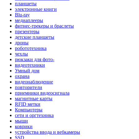
планшеты
электронные книги
Blu-ray
медиаплееры
фитнес-трекеры и браслеты
презентеры
детские планшеты
дроны
робототехника
чехлы
рюкзаки для фото-
видеотехники
Умный дом
охрана
видеонаблюдение
повторители
приемники видеосигнала
магнитные карты
RFID метки
Компьютеры
сети и оргтехника
мыши
коврики
устройства ввода и вебкамеры
SSD