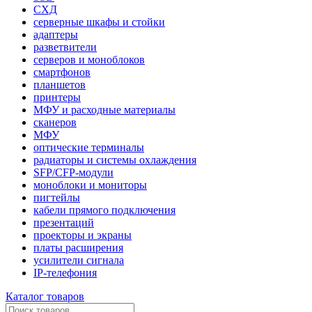
СХД
серверные шкафы и стойки
адаптеры
разветвители
серверов и моноблоков
смартфонов
планшетов
принтеры
МФУ и расходные материалы
сканеров
МФУ
оптические терминалы
радиаторы и системы охлаждения
SFP/CFP-модули
моноблоки и мониторы
пигтейлы
кабели прямого подключения
презентаций
проекторы и экраны
платы расширения
усилители сигнала
IP-телефония
Каталог товаров
Поиск