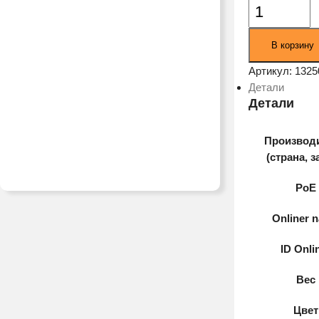
Количество
товара
Коммутатор
В корзину
Origo
OS2208/A1A
Артикул:
1325
Детали
Детали
Производ
(страна, з
PoE
Onliner 
ID Onli
Вес
Цвет