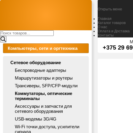
Открыть меню
Главная
Каталог товаров
О нас
Оплата и Доставка
Поиск
Контакты
товаров
М
+375 29 69
Компьютеры, сети и оргтехника
Сетевое оборудование
Беспроводные адаптеры
Маршрутизаторы и роутеры
Трансиверы, SFP/CFP-модули
Коммутаторы, оптические
терминалы
Аксессуары и запчасти для
сетевого оборудования
USB-модемы 3G/4G
Wi-Fi точки доступа, усилители
сигнала