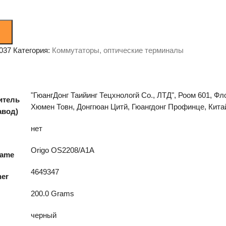
037
Категория:
Коммутаторы, оптические терминалы
"ГюангДонг Таийинг Тецхнологй Со., ЛТД", Роом 601, Ф
итель
Хюмен Товн, Донггюан Цитй, Гюангдонг Профинце, Кита
авод)
нет
Origo OS2208/A1A
name
4649347
ner
200.0 Grams
черный