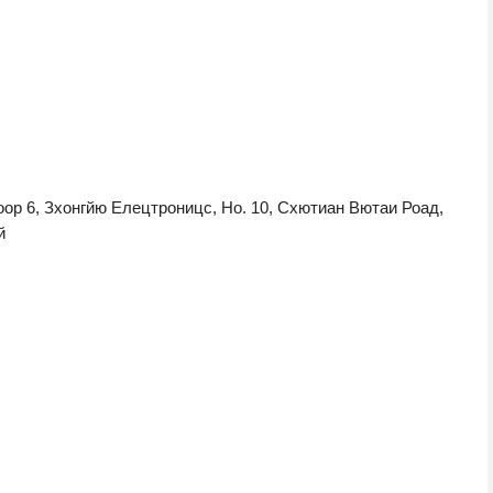
лоор 6, Зхонгйю Елецтроницс, Но. 10, Схютиан Вютаи Роад,
й