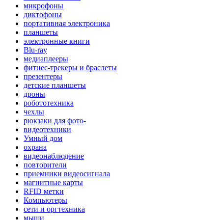
микрофоны
диктофоны
портативная электроника
планшеты
электронные книги
Blu-ray
медиаплееры
фитнес-трекеры и браслеты
презентеры
детские планшеты
дроны
робототехника
чехлы
рюкзаки для фото-
видеотехники
Умный дом
охрана
видеонаблюдение
повторители
приемники видеосигнала
магнитные карты
RFID метки
Компьютеры
сети и оргтехника
мыши