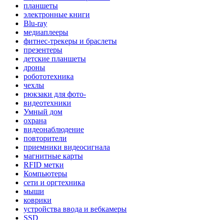
планшеты
электронные книги
Blu-ray
медиаплееры
фитнес-трекеры и браслеты
презентеры
детские планшеты
дроны
робототехника
чехлы
рюкзаки для фото-
видеотехники
Умный дом
охрана
видеонаблюдение
повторители
приемники видеосигнала
магнитные карты
RFID метки
Компьютеры
сети и оргтехника
мыши
коврики
устройства ввода и вебкамеры
SSD