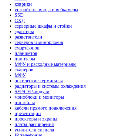
коврики
устройства ввода и вебкамеры
SSD
СХД
серверные шкафы и стойки
адаптеры
разветвители
серверов и моноблоков
смартфонов
планшетов
принтеры
МФУ и расходные материалы
сканеров
МФУ
оптические терминалы
радиаторы и системы охлаждения
SFP/CFP-модули
моноблоки и мониторы
пигтейлы
кабели прямого подключения
презентаций
проекторы и экраны
платы расширения
усилители сигнала
IP-телефония