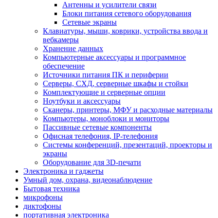
Антенны и усилители связи
Блоки питания сетевого оборудования
Сетевые экраны
Клавиатуры, мыши, коврики, устройства ввода и
вебкамеры
Хранение данных
Компьютерные аксессуары и программное
обеспечение
Источники питания ПК и периферии
Серверы, СХД, серверные шкафы и стойки
Комплектующие и серверные опции
Ноутбуки и аксессуары
Сканеры, принтеры, МФУ и расходные материалы
Компьютеры, моноблоки и мониторы
Пассивные сетевые компоненты
Офисная телефония, IP-телефония
Системы конференций, презентаций, проекторы и
экраны
Оборудование для 3D-печати
Электроника и гаджеты
Умный дом, охрана, видеонаблюдение
Бытовая техника
микрофоны
диктофоны
портативная электроника