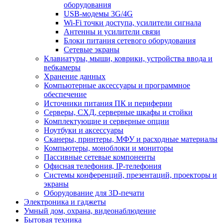
оборудования
USB-модемы 3G/4G
Wi-Fi точки доступа, усилители сигнала
Антенны и усилители связи
Блоки питания сетевого оборудования
Сетевые экраны
Клавиатуры, мыши, коврики, устройства ввода и
вебкамеры
Хранение данных
Компьютерные аксессуары и программное
обеспечение
Источники питания ПК и периферии
Серверы, СХД, серверные шкафы и стойки
Комплектующие и серверные опции
Ноутбуки и аксессуары
Сканеры, принтеры, МФУ и расходные материалы
Компьютеры, моноблоки и мониторы
Пассивные сетевые компоненты
Офисная телефония, IP-телефония
Системы конференций, презентаций, проекторы и
экраны
Оборудование для 3D-печати
Электроника и гаджеты
Умный дом, охрана, видеонаблюдение
Бытовая техника