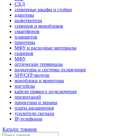
СХД
серверные шкафы и стойки
адаптеры
разветвители
серверов и моноблоков
смартфонов
планшетов
принтеры
МФУ и расходные материалы
сканеров
МФУ
оптические терминалы
радиаторы и системы охлаждения
SFP/CFP-модули
моноблоки и мониторы
пигтейлы
кабели прямого подключения
презентаций
проекторы и экраны
платы расширения
усилители сигнала
IP-телефония
Каталог товаров
Поиск