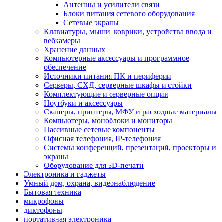
Антенны и усилители связи
Блоки питания сетевого оборудования
Сетевые экраны
Клавиатуры, мыши, коврики, устройства ввода и
вебкамеры
Хранение данных
Компьютерные аксессуары и программное
обеспечение
Источники питания ПК и периферии
Серверы, СХД, серверные шкафы и стойки
Комплектующие и серверные опции
Ноутбуки и аксессуары
Сканеры, принтеры, МФУ и расходные материалы
Компьютеры, моноблоки и мониторы
Пассивные сетевые компоненты
Офисная телефония, IP-телефония
Системы конференций, презентаций, проекторы и
экраны
Оборудование для 3D-печати
Электроника и гаджеты
Умный дом, охрана, видеонаблюдение
Бытовая техника
микрофоны
диктофоны
портативная электроника