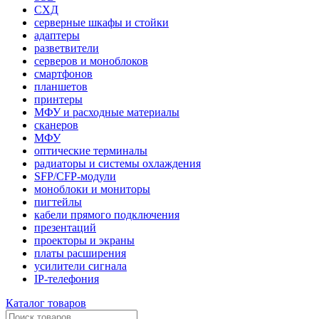
СХД
серверные шкафы и стойки
адаптеры
разветвители
серверов и моноблоков
смартфонов
планшетов
принтеры
МФУ и расходные материалы
сканеров
МФУ
оптические терминалы
радиаторы и системы охлаждения
SFP/CFP-модули
моноблоки и мониторы
пигтейлы
кабели прямого подключения
презентаций
проекторы и экраны
платы расширения
усилители сигнала
IP-телефония
Каталог товаров
Поиск