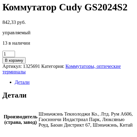
Коммутатор Cudy GS2024S2
842,33
руб.
управляемый
13 в наличии
Количество
товара
В корзину
Коммутатор
Артикул:
1325691
Категория:
Коммутаторы, оптические
Cudy
терминалы
GS2024S2
Детали
Детали
Шэньчжэнь Текнолоджи Ко., Лтд. Рум А606,
Производитель
Гаосиннчи Индастриал Парк, Люксянью
(страна, завод)
Роуд, Баоан Дистрикт 67, Шэньчжэнь, Китай