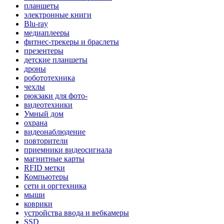
планшеты
электронные книги
Blu-ray
медиаплееры
фитнес-трекеры и браслеты
презентеры
детские планшеты
дроны
робототехника
чехлы
рюкзаки для фото-
видеотехники
Умный дом
охрана
видеонаблюдение
повторители
приемники видеосигнала
магнитные карты
RFID метки
Компьютеры
сети и оргтехника
мыши
коврики
устройства ввода и вебкамеры
SSD