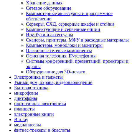
Хранение данных
Сетевое оборудование
Компьютерные аксессуары и программное
обеспечение
Серверы, СХД, серверные шкафы и стойки
Комплектующие и серверные опции
Ноутбуки и аксессуары
Сканеры, принтеры, МФУ и расходные материалы
Компьютеры, моноблоки и мониторы
Пассивные сетевые компоненты
Офисная телефония, IP-телефония
Системы конференций, презентаций, проекторы и
экраны
Оборудование для 3D-печати
Электроника и гаджеты
Умный дом, охрана, видеонаблюдение
Бытовая техника
микрофоны
диктофоны
портативная электроника
планшеты
электронные книги
Blu-ray
медиаплееры
фитнес-трекеры и браслеты