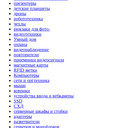
презентеры
детские планшеты
дроны
робототехника
чехлы
рюкзаки для фото-
видеотехники
Умный дом
охрана
видеонаблюдение
повторители
приемники видеосигнала
магнитные карты
RFID метки
Компьютеры
сети и оргтехника
мыши
коврики
устройства ввода и вебкамеры
SSD
СХД
серверные шкафы и стойки
адаптеры
разветвители
серверов и моноблоков