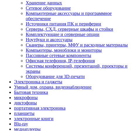
Хранение данных
Сетевое оборудование
Компьютерные аксессуары и программное
обеспечение
Источники питания ПК и периферии
Серверы, СХД, серверные шкафы и стойки
Комплектующие и серверные опции
Ноутбуки и аксессуары
Сканеры, принтеры, МФУ и расходные материалы
Компьютеры, моноблоки и мониторы
Пассивные сетевые компоненты
Офисная телефония, IP-телефония
Системы конференций, презентаций, проекторы и
экраны
Оборудование для 3D-печати
Электроника и гаджеты
Умный дом, охрана, видеонаблюдение
Бытовая техника
микрофоны
диктофоны
портативная электроника
планшеты
электронные книги
Blu-ray
медиаплееры