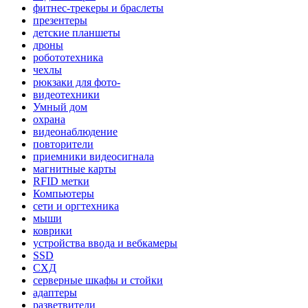
фитнес-трекеры и браслеты
презентеры
детские планшеты
дроны
робототехника
чехлы
рюкзаки для фото-
видеотехники
Умный дом
охрана
видеонаблюдение
повторители
приемники видеосигнала
магнитные карты
RFID метки
Компьютеры
сети и оргтехника
мыши
коврики
устройства ввода и вебкамеры
SSD
СХД
серверные шкафы и стойки
адаптеры
разветвители