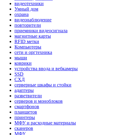
видеотехники
Умный дом
охрана
видеонаблюдение
повторители
приемники видеосигнала
магнитные карты
RFID метки
Компьютеры
сети и оргтехника
мыши
коврики
устройства ввода и вебкамеры
SSD
СХД
серверные шкафы и стойки
адаптеры
разветвители
серверов и моноблоков
смартфонов
планшетов
принтеры
МФУ и расходные материалы
сканеров
МФУ