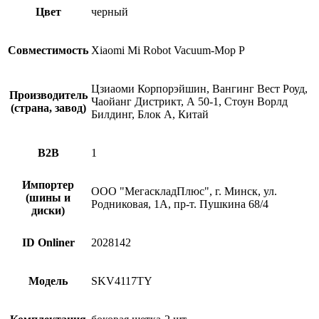
(STYTJ02YM-
Цвет
черный
ZSZ.H)
Совместимость
Xiaomi Mi Robot Vacuum-Mop P
Цзиаоми Корпорэйшин, Вангинг Вест Роуд,
Производитель
Чаойанг Дистрикт, А 50-1, Стоун Ворлд
(страна, завод)
Билдинг, Блок А, Китай
B2B
1
Импортер
ООО "МегаскладПлюс", г. Минск, ул.
(шины и
Родниковая, 1А, пр-т. Пушкина 68/4
диски)
ID Onliner
2028142
Модель
SKV4117TY