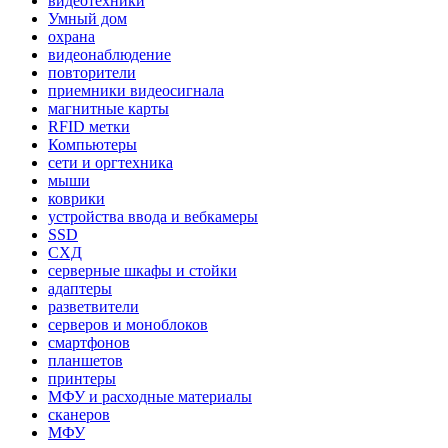
видеотехники
Умный дом
охрана
видеонаблюдение
повторители
приемники видеосигнала
магнитные карты
RFID метки
Компьютеры
сети и оргтехника
мыши
коврики
устройства ввода и вебкамеры
SSD
СХД
серверные шкафы и стойки
адаптеры
разветвители
серверов и моноблоков
смартфонов
планшетов
принтеры
МФУ и расходные материалы
сканеров
МФУ