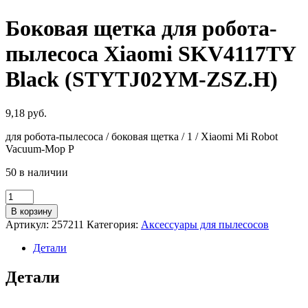
Боковая щетка для робота-
пылесоса Xiaomi SKV4117TY
Black (STYTJ02YM-ZSZ.H)
9,18
руб.
для робота-пылесоса / боковая щетка / 1 / Xiaomi Mi Robot
Vacuum-Mop P
50 в наличии
Количество
товара
В корзину
Боковая
Артикул:
257211
Категория:
Аксессуары для пылесосов
щетка
для
Детали
робота-
пылесоса
Детали
Xiaomi
SKV4117TY
Black