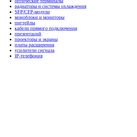
оптические терминалы
радиаторы и системы охлаждения
SFP/CFP-модули
моноблоки и мониторы
пигтейлы
кабели прямого подключения
презентаций
проекторы и экраны
платы расширения
усилители сигнала
IP-телефония