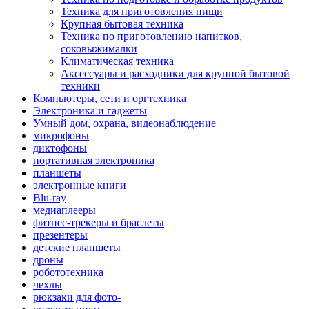
Техника для приготовления пищи
Крупная бытовая техника
Техника по приготовлению напитков,
соковыжималки
Климатическая техника
Аксессуары и расходники для крупной бытовой
техники
Компьютеры, сети и оргтехника
Электроника и гаджеты
Умный дом, охрана, видеонаблюдение
микрофоны
диктофоны
портативная электроника
планшеты
электронные книги
Blu-ray
медиаплееры
фитнес-трекеры и браслеты
презентеры
детские планшеты
дроны
робототехника
чехлы
рюкзаки для фото-