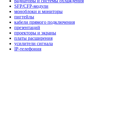
радиаторы и системы охлаждения
SFP/CFP-модули
моноблоки и мониторы
пигтейлы
кабели прямого подключения
презентаций
проекторы и экраны
платы расширения
усилители сигнала
IP-телефония