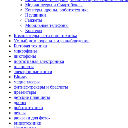
Медиаплееры и Смарт боксы
Коптеры, дроны, робототехника
Наушники
Гаджеты
Мобильные телефоны
Коптеры
Компьютеры, сети и оргтехника
Умный дом, охрана, видеонаблюдение
Бытовая техника
микрофоны
диктофоны
портативная электроника
планшеты
электронные книги
Blu-ray
медиаплееры
фитнес-трекеры и браслеты
презентеры
детские планшеты
дроны
робототехника
чехлы
рюкзаки для фото-
видеотехники