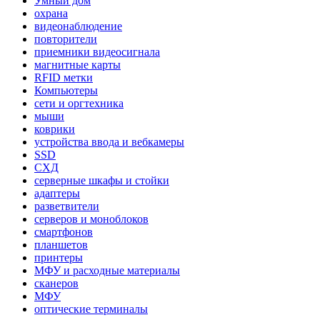
Умный дом
охрана
видеонаблюдение
повторители
приемники видеосигнала
магнитные карты
RFID метки
Компьютеры
сети и оргтехника
мыши
коврики
устройства ввода и вебкамеры
SSD
СХД
серверные шкафы и стойки
адаптеры
разветвители
серверов и моноблоков
смартфонов
планшетов
принтеры
МФУ и расходные материалы
сканеров
МФУ
оптические терминалы