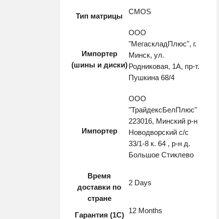
CMOS
Тип матрицы
ООО
"МегаскладПлюс", г.
Импортер
Минск, ул.
(шины и диски)
Родниковая, 1А, пр-т.
Пушкина 68/4
ООО
"ТрайдексБелПлюс"
223016, Минский р-н
Импортер
Новодворский с/с
33/1-8 к. 64 , р-н д.
Большое Стиклево
Время
2 Days
доставки по
стране
12 Months
Гарантия (1С)