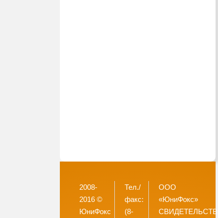
2008-
Тел./
ООО
2016 ©
факс:
«ЮниФокс»
ЮниФокс
(8-
СВИДЕТЕЛЬСТ