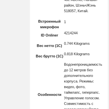
район, ШэньчЖэнь
518057, Китай.
Встроенный
1
микрофон
4214244
ID Onliner
0.744 Kilograms
Вес нетто (1С)
0.818 Kilograms
Вес брутто (1С)
Водонепроницаемость
до 12 метров без
дополнительного
корпуса. Режимы:
видео, фото,
таймлапс, гиперлапс.
Особенности
Управление голосом.
Совместимость с