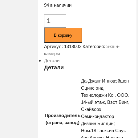
94 в наличии
Количество
товара
Экшн-
В корзину
камера
Dji
Артикул:
1318002
Категория:
Экшн-
Osmo
камеры
Action
Детали
4
Детали
Adventure
Да-Джанг Инновэйшен
Combo
Сцинс энд
серый/
Технолоджи Ко., ООО.
черный
14-ый этаж, Вэст Винг,
Скайворз
Производитель
Семикондактор
(страна, завод)
Дизайн Билдинг,
Ном.18 Гаоксин Саус
4ое Авеню, Наншан