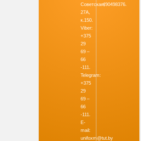
Советская,
490498376.
27А,
к.150.
Viber:
+375
29
69 –
66
-111.
Telegram:
+375
29
69 –
66
-111.
E-
mail:
unifoxm@tut.by