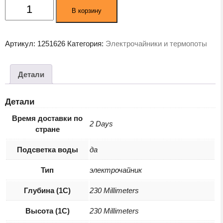
Количество
В корзину
товара
Электрочайник
Kitfort
Артикул:
1251626
Категория:
Электрочайники и термопоты
КТ-6178
черный
Детали
Детали
Время доставки по
2 Days
стране
Подсветка воды
да
Тип
электрочайник
Глубина (1С)
230 Millimeters
Высота (1С)
230 Millimeters