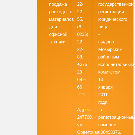
продажа
22-
государственной
расходных
22-
регистрации
материалов
55,
юридического
для
(8-
лица:
офисной
0236)
-
техники
22-
выдано
22-
Мозырским
88,
районным
+375
исполнительным
29
комитетом
69 –
13
66
января
-111
2011
года,
Адрес:
- с
247760,
регистрационны
ул.
номером
Советская,
490498376.