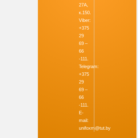
27А,
к.150.
Viber:
+375
29
69 –
66
-111.
Telegram:
+375
29
69 –
66
-111.
E-
mail:
unifoxm@tut.by