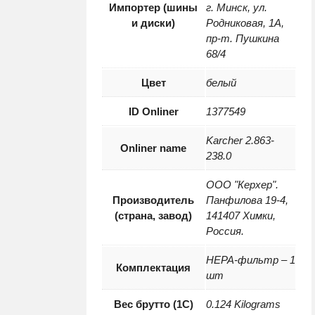
Импортер (шины
г. Минск, ул.
и диски)
Родниковая, 1А,
пр-т. Пушкина
68/4
Цвет
белый
ID Onliner
1377549
Karcher 2.863-
Onliner name
238.0
ООО "Керхер".
Производитель
Панфилова 19-4,
(страна, завод)
141407 Химки,
Россия.
HEPA-фильтр – 1
Комплектация
шт
Вес брутто (1С)
0.124 Kilograms