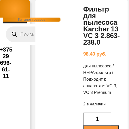
Фильтр
для
Каталог товаров
пылесоса
Karcher 13
Поиск
товаров
VC 3 2.863-
238.0
+375
98,40
руб.
29
696-
для пылесоса /
61-
HEPA-фильтр /
11
Подходит к
аппаратам: VC 3,
VC 3 Premium
2 в наличии
Количество
товара
Фильтр