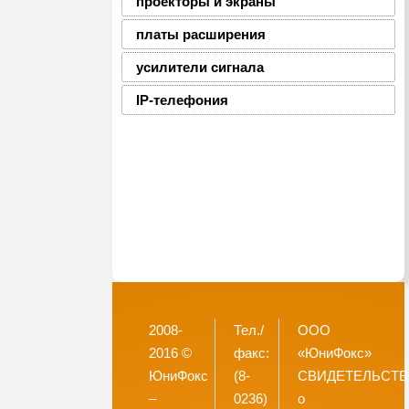
проекторы и экраны
платы расширения
усилители сигнала
IP-телефония
2008-
Тел./
ООО
2016 ©
факс:
«ЮниФокс»
ЮниФокс
(8-
СВИДЕТЕЛЬСТ
–
0236)
о