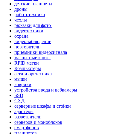
детские планшеты
дроны
робототехника
чехлы
рюкзаки для фото-
видеотехники
охрана
видеонаблюдение
повторители
приемники видеосигнала
магнитные карты
RFID метки
Компьютеры
сети и оргтехника
мыши
коврики
устройства ввода и вебкамеры
SSD
СХД
серверные шкафы и стойки
адаптеры
разветвители
серверов и моноблоков
смартфонов
планшетов