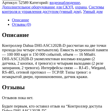
Контроллер
Артикул:
52589
Категорий:
видеонаблюдение
,
доступа
Дополнительное оборудование для СКУД
,
охрана
,
Системы
Dahua
контроля и управления доступом (умный дом)
,
Умный дом
DHI-
ASC1202B-
Описание
D
Отзывы (0)
Описание
Контроллер Dahua DHI-ASC1202B-D рассчитан на две точки
прохода (на четыре считывателя). Емкость встроенной памяти
— 100 000 карт и 150 000 событий, объем — 16 Мбайт.
DHI-ASC1202B-D укомплектован восемью входами (2
датчика, 2 кнопки, 4 тревоги) и четырьмя выходами (2 реле
запирания, 2 тревоги). Интерфейсы связи — RJ-45 , Wiegand,
RS-485, сетевой протокол — TCP/IP. Типы тревог: о
незакрытой двери, проникновении, датчик кражи.
Отзывы
Отзывов пока нет.
Будьте первым, кто оставил отзыв на “Контроллер доступа
Dahua DHI-ASC1202B-D”