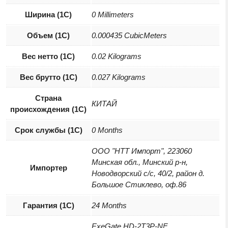
Ширина (1С)
0 Millimeters
Объем (1С)
0.000435 CubicMeters
Вес нетто (1С)
0.02 Kilograms
Вес брутто (1С)
0.027 Kilograms
Страна
КИТАЙ
происхождения (1С)
Срок службы (1С)
0 Months
ООО "НТТ Импорт", 223060
Минская обл., Минский р-н,
Импортер
Новодворский с/с, 40/2, район д.
Большое Стиклево, оф.86
Гарантия (1С)
24 Months
ExeGate HD-2T3P-NF