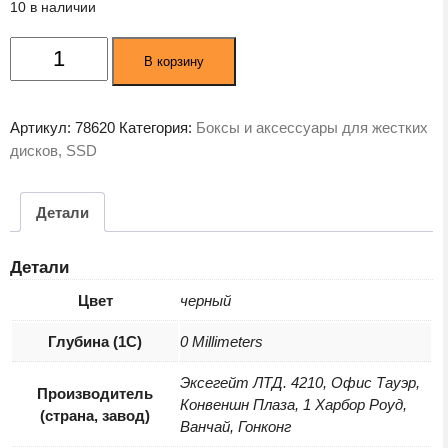
10 в наличии
Количество
В корзину
товара
Крепление-
адаптер
Артикул:
78620
Категория:
Боксы и аксессуары для жестких
для
дисков, SSD
накопителя
Exegate
HD-
Детали
2T3P-
NF
Детали
(269594)
Цвет
черный
Глубина (1С)
0 Millimeters
Эксегейт ЛТД. 4210, Офис Тауэр,
Производитель
Конвеншн Плаза, 1 Харбор Роуд,
(страна, завод)
Ванчай, Гонконг