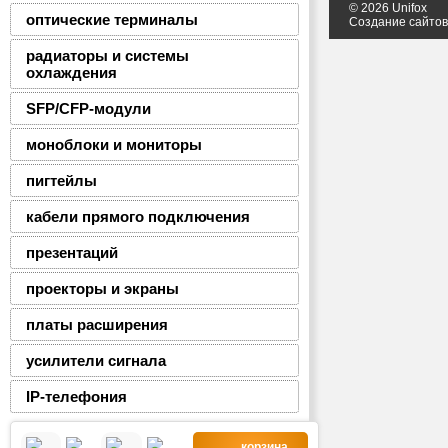
© 2026 Unifox
оптические терминалы
Создание сайто
радиаторы и системы
охлаждения
SFP/CFP-модули
моноблоки и мониторы
пигтейлы
кабели прямого подключения
презентаций
проекторы и экраны
платы расширения
усилители сигнала
IP-телефония
корзина