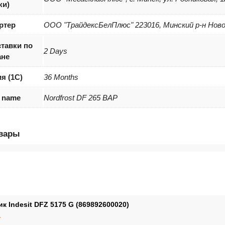
ки)
ртер
ООО "ТрайдексБелПлюс" 223016, Минский р-н Новодв
тавки по
2 Days
ане
я (1С)
36 Months
r name
Nordfrost DF 265 BAP
овары
 Indesit DFZ 5175 G (869892600020)
.