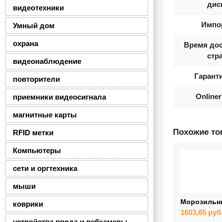
дис
видеотехники
Импо
Умный дом
охрана
Время дос
стр
видеонаблюдение
Гаранти
повторители
Online
приемники видеосигнала
магнитные карты
Похожие т
RFID метки
Компьютеры
сети и оргтехника
мыши
Морозильник
коврики
1603,65
руб
устройства ввода и вебкамеры