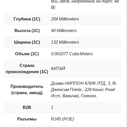
802.3af/at, напряжение на порт: 48
В)
Глубина (1С)
204 Millimeters
Высота (1С)
40 Millimeters
Ширина (1С)
132 Millimeters
Объем (1С)
0.001077 CubicMeters
Страна
КИТАЙ
происхождения (1С)
Дигма НИППОН КЛИК ЛТД, 3_Ф,
Производитель
Джонсим Плейс, 228 Квинс Роад
(страна, завод)
Ист, Ваньчай, Гонконг.
B2B
1
Разъемы
RJ45 (POE)