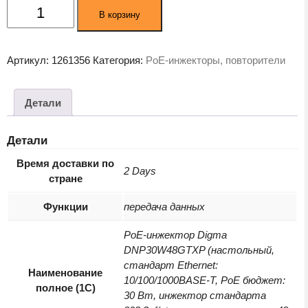
Количество
В корзину
товара
PoE-
инжектор
Артикул:
1261356
Категория:
PoE-инжекторы, повторители
Digma
DNP30W48GTXP
Детали
Детали
Время доставки по
2 Days
стране
Функции
передача данных
PoE-инжектор Digma
DNP30W48GTXP (настольный,
стандарт Ethernet:
Наименование
10/100/1000BASE-T, PoE бюджет:
полное (1С)
30 Вт, инжектор стандарта