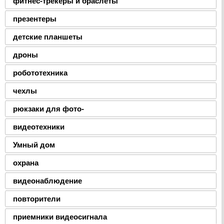
фитнес-трекеры и браслеты
презентеры
детские планшеты
дроны
робототехника
чехлы
рюкзаки для фото-
видеотехники
Умный дом
охрана
видеонаблюдение
повторители
приемники видеосигнала