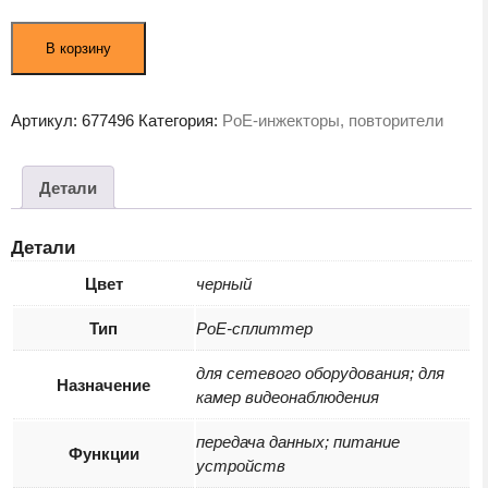
Количество
В корзину
товара
PoE-
сплиттер
Артикул:
677496
Категория:
PoE-инжекторы, повторители
TRENDnet
TPE-
104GS
Детали
Детали
Цвет
черный
Тип
PoE-сплиттер
для сетевого оборудования; для
Назначение
камер видеонаблюдения
передача данных; питание
Функции
устройств