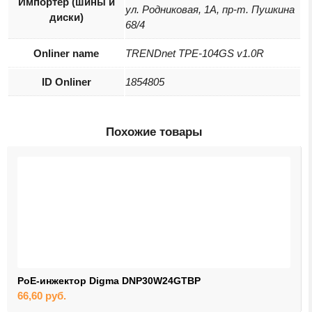
Импортер (шины и
ул. Родниковая, 1А, пр-т. Пушкина
диски)
68/4
Onliner name
TRENDnet TPE-104GS v1.0R
ID Onliner
1854805
Похожие товары
PoE-инжектор Digma DNP30W24GTBP
66,60
руб.