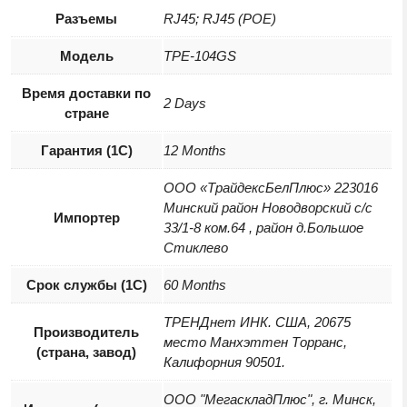
Разъемы
RJ45; RJ45 (POE)
Модель
TPE-104GS
Время доставки по
2 Days
стране
Гарантия (1С)
12 Months
ООО «ТрайдексБелПлюс» 223016
Минский район Новодворский с/с
Импортер
33/1-8 ком.64 , район д.Большое
Стиклево
Срок службы (1С)
60 Months
ТРЕНДнет ИНК. США, 20675
Производитель
место Манхэттен Торранс,
(страна, завод)
Калифорния 90501.
ООО "МегаскладПлюс", г. Минск,