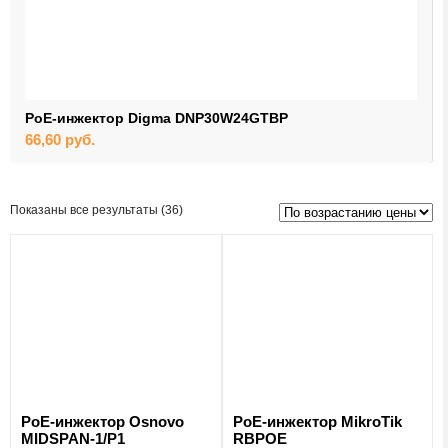
PoE-инжектор Digma DNP30W24GTBP
66,60
руб.
Цены:
Показаны все результаты (36)
по
возрастанию
PoE-инжектор Osnovo
PoE-инжектор MikroTik
MIDSPAN-1/P1
RBPOE