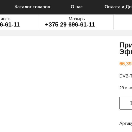
Каталог товаров
О нас
Оплата и До
инск
Мозырь
6-61-11
+375 29 696-61-11
При
Эфи
66,3
DVB-T2
29 в 
Колич
товар
Прием
цифро
Артик
ТВ