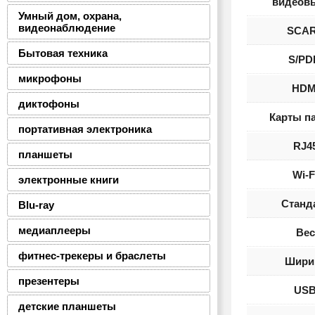
видеов
Умный дом, охрана,
видеонаблюдение
SCA
Бытовая техника
S/PD
микрофоны
HDM
диктофоны
Карты п
портативная электроника
RJ4
планшеты
Wi-F
электронные книги
Станд
Blu-ray
медиаплееры
Вес
фитнес-трекеры и браслеты
Шири
презентеры
US
детские планшеты