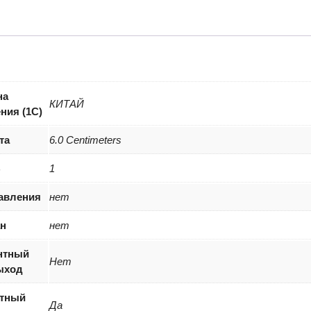
Сигна
Эфир
HD-
222
черны
(18222
на
КИТАЙ
ния (1С)
та
6.0 Centimeters
B
1
авления
нет
н
нет
нтный
Нет
ыход
тный
Да