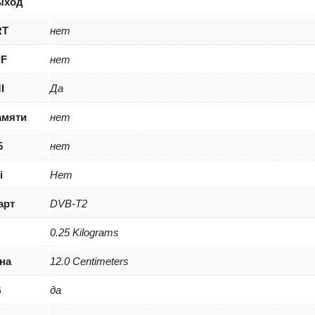
ыход
RT
нет
IF
нет
I
Да
амяти
нет
5
нет
i
Нет
арт
DVB-T2
0.25 Kilograms
на
12.0 Centimeters
B
да