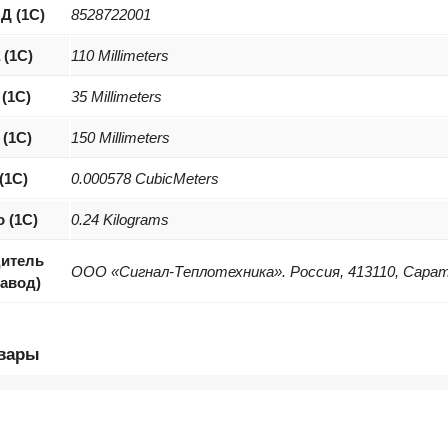
Д (1С)
8528722001
 (1С)
110 Millimeters
(1С)
35 Millimeters
(1С)
150 Millimeters
(1С)
0.000578 CubicMeters
о (1С)
0.24 Kilograms
итель
ООО «Сигнал-Теплотехника». Россия, 413110, Саратов
завод)
овары