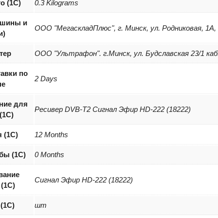
о (1С)
0.3 Kilograms
(шины и
ООО "МегаскладПлюс", г. Минск, ул. Родниковая, 1А,
и)
тер
ООО "Ультрафон". г.Минск, ул. Будславская 23/1 каб
авки по
2 Days
не
ние для
Ресивер DVB-T2 Сигнал Эфир HD-222 (18222)
(1С)
 (1С)
12 Months
бы (1С)
0 Months
вание
Сигнал Эфир HD-222 (18222)
 (1C)
 (1С)
шт