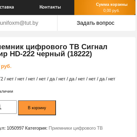
Сумма корзины
ставка
Контакты
0,00 руб.
unifoxm@tut.by
Задать вопрос
емник цифрового ТВ Сигнал
р HD-222 черный (18222)
9
руб.
 / нет / нет / нет / нет / да / нет / да / нет / нет / да / нет
наличии
ество
В корзину
а
ник
вого
ул:
1050997
Категория:
Приемники цифрового ТВ