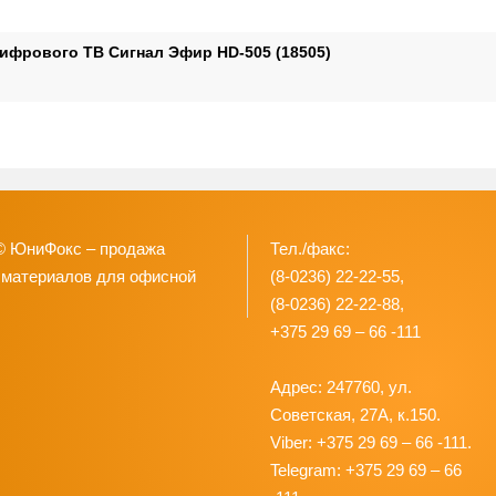
ифрового ТВ Сигнал Эфир HD-505 (18505)
© ЮниФокс – продажа
Тел./факс:
 материалов для офисной
(8-0236) 22-22-55,
(8-0236) 22-22-88,
+375 29 69 – 66 -111
Адрес: 247760, ул.
Советская, 27А, к.150.
Viber: +375 29 69 – 66 -111.
Telegram: +375 29 69 – 66