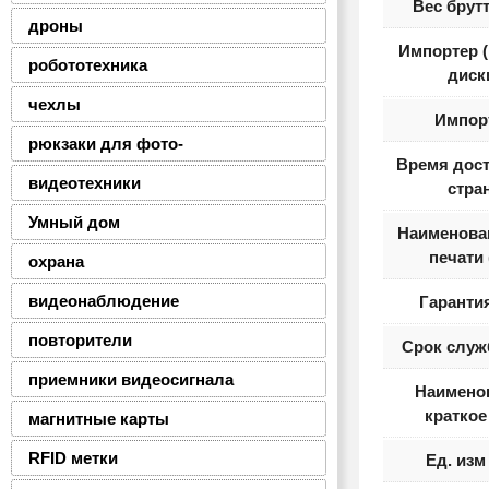
Вес брутт
дроны
Импортер 
робототехника
диск
чехлы
Импор
рюкзаки для фото-
Время дост
видеотехники
стра
Умный дом
Наименова
печати 
охрана
видеонаблюдение
Гарантия
повторители
Срок служ
приемники видеосигнала
Наимено
краткое
магнитные карты
RFID метки
Ед. изм