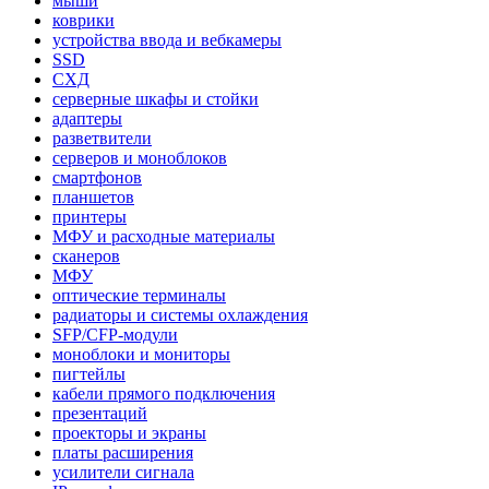
мыши
коврики
устройства ввода и вебкамеры
SSD
СХД
серверные шкафы и стойки
адаптеры
разветвители
серверов и моноблоков
смартфонов
планшетов
принтеры
МФУ и расходные материалы
сканеров
МФУ
оптические терминалы
радиаторы и системы охлаждения
SFP/CFP-модули
моноблоки и мониторы
пигтейлы
кабели прямого подключения
презентаций
проекторы и экраны
платы расширения
усилители сигнала