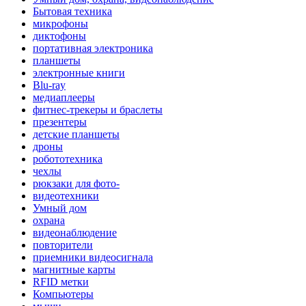
Бытовая техника
микрофоны
диктофоны
портативная электроника
планшеты
электронные книги
Blu-ray
медиаплееры
фитнес-трекеры и браслеты
презентеры
детские планшеты
дроны
робототехника
чехлы
рюкзаки для фото-
видеотехники
Умный дом
охрана
видеонаблюдение
повторители
приемники видеосигнала
магнитные карты
RFID метки
Компьютеры