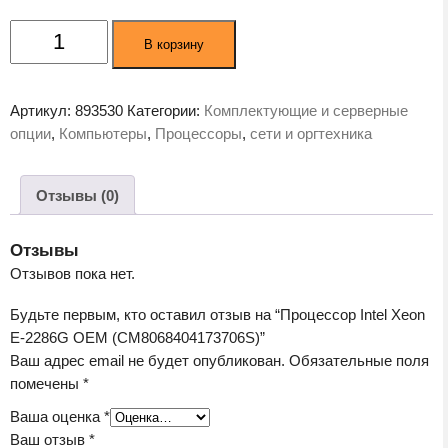
Количество
В корзину
товара
Процессор
Intel
Артикул:
893530
Категории:
Комплектующие и серверные
Xeon
опции
,
Компьютеры
,
Процессоры
,
сети и оргтехника
E-
2286G
OEM
Отзывы (0)
(CM8068404173706S)
Отзывы
Отзывов пока нет.
Будьте первым, кто оставил отзыв на “Процессор Intel Xeon
E-2286G OEM (CM8068404173706S)”
Ваш адрес email не будет опубликован.
Обязательные поля
помечены
*
Ваша оценка
*
Ваш отзыв
*