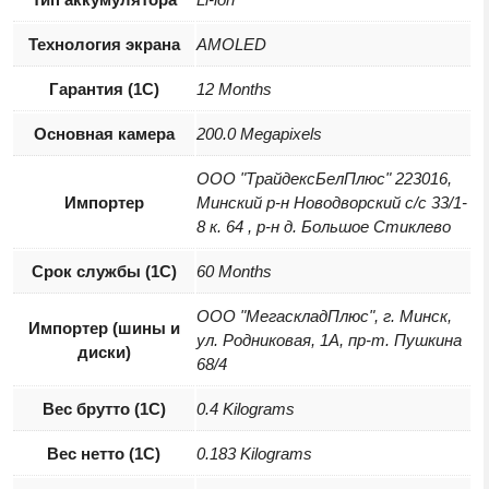
Технология экрана
AMOLED
Гарантия (1С)
12 Months
Основная камера
200.0 Megapixels
ООО "ТрайдексБелПлюс" 223016,
Импортер
Минский р-н Новодворский с/с 33/1-
8 к. 64 , р-н д. Большое Стиклево
Срок службы (1С)
60 Months
ООО "МегаскладПлюс", г. Минск,
Импортер (шины и
ул. Родниковая, 1А, пр-т. Пушкина
диски)
68/4
Вес брутто (1С)
0.4 Kilograms
Вес нетто (1С)
0.183 Kilograms