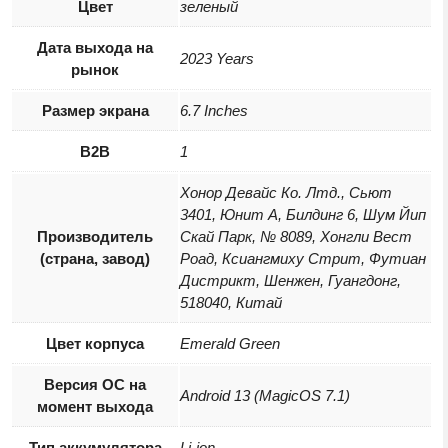
Цвет
зеленый
Дата выхода на
2023 Years
рынок
Размер экрана
6.7 Inches
B2B
1
Хонор Девайс Ко. Лтд., Сьют
3401, Юнит А, Билдинг 6, Шум Йип
Производитель
Скай Парк, № 8089, Хонгли Вест
(страна, завод)
Роад, Ксиангмиху Стрит, Футиан
Дистрикт, Шенжен, Гуангдонг,
518040, Китай
Цвет корпуса
Emerald Green
Версия ОС на
Android 13 (MagicOS 7.1)
момент выхода
Тип аккумулятора
Li-ion