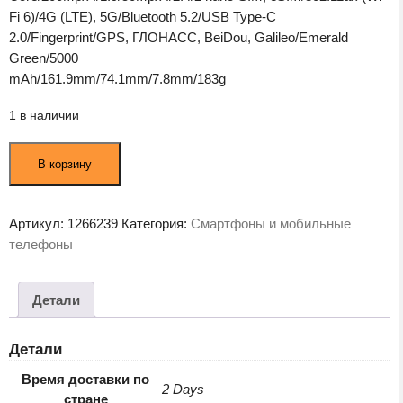
Fi 6)/4G (LTE), 5G/Bluetooth 5.2/USB Type-C
2.0/Fingerprint/GPS, ГЛОНАСС, BeiDou, Galileo/Emerald
Green/5000
mAh/161.9mm/74.1mm/7.8mm/183g
1 в наличии
Количество
В корзину
товара
Смартфон
Honor
Артикул:
1266239
Категория:
Смартфоны и мобильные
90
телефоны
8/256Gb
Emerald
Green
Детали
(5109ATRN)
Детали
Время доставки по
2 Days
стране