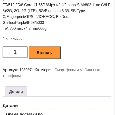
ГБ/512 ГБ/8 Core f/1.65/16Mpx f/2.4/2 nano-SIM/802.11ac (Wi-Fi
5)/2G, 3G, 4G (LTE), 5G/Bluetooth 5.3/USB Type-
C/Fingerprint/GPS, ГЛОНАСС, BeiDou,
Galileo/Purple/IP68/5000
mAh/60mm/74.2mm/600g
2 в наличии
Количество
В корзину
товара
Смартфон
Xiaomi
Артикул:
1230974
Категория:
Смартфоны и мобильные
Redmi
телефоны
Note
13
Pro+
Детали
5G
12GB/512GB
Детали
RU
Aurora
Время доставки по