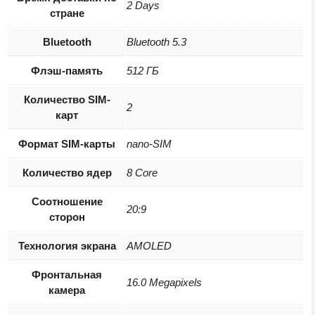
2 Days
стране
Purple
(23090RA98G)
Bluetooth
Bluetooth 5.3
Флэш-память
512 ГБ
Количество SIM-
2
карт
Формат SIM-карты
nano-SIM
Количество ядер
8 Core
Соотношение
20:9
сторон
Технология экрана
AMOLED
Фронтальная
16.0 Megapixels
камера