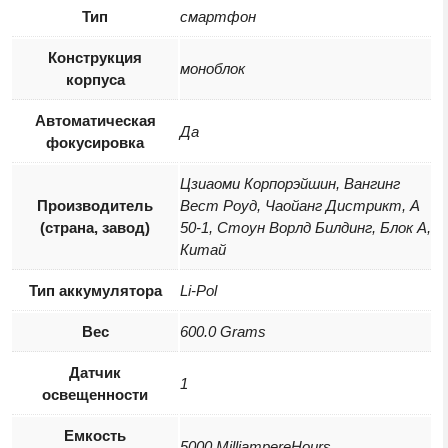
Тип
смартфон
Конструкция
моноблок
корпуса
Автоматическая
Да
фокусировка
Цзиаоми Корпорэйшин, Вангинг
Производитель
Вест Роуд, Чаойанг Дистрикт, А
(страна, завод)
50-1, Стоун Ворлд Билдинг, Блок А,
Китай
Тип аккумулятора
Li-Pol
Вес
600.0 Grams
Датчик
1
освещенности
Емкость
5000 MilliampereHours