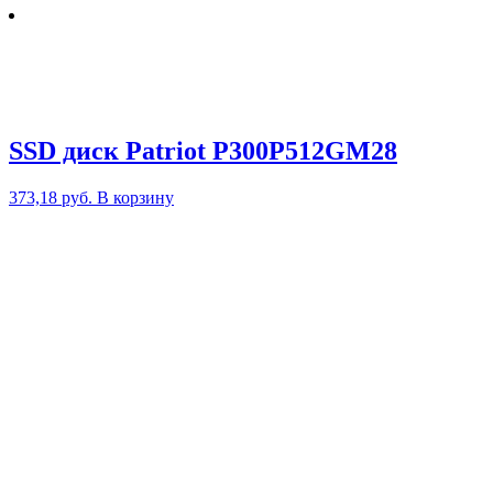
SSD диск Patriot P300P512GM28
373,18
руб.
В корзину