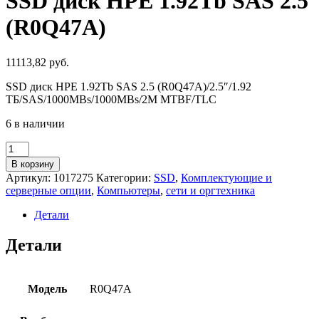
SSD диск HPE 1.92Tb SAS 2.5
(R0Q47A)
11113,82
руб.
SSD диск HPE 1.92Tb SAS 2.5 (R0Q47A)/2.5″/1.92
ТБ/SAS/1000MBs/1000MBs/2M MTBF/TLC
6 в наличии
Количество
товара
В корзину
SSD
Артикул:
1017275
Категории:
SSD
,
Комплектующие и
диск
серверные опции
,
Компьютеры
,
сети и оргтехника
HPE
1.92Tb
Детали
SAS
2.5
Детали
(R0Q47A)
Модель
R0Q47A