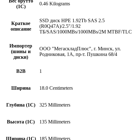
Вес брутто
0.46 Kilograms
(1С)
SSD диск HPE 1.92Tb SAS 2.5
Краткое
(R0Q47A)/2.5"/1.92
описание
ТБ/SAS/1000MBs/1000MBs/2M MTBF/TLC
Импортер
ООО "МегаскладПлюс", г. Минск, ул.
(шины и
Родниковая, 1А, пр-т. Пушкина 68/4
диски)
B2B
1
Ширина
18.0 Centimeters
Глубина (1С)
325 Millimeters
Высота (1С)
135 Millimeters
Ширина (1С)
185 Millimeters