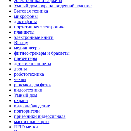
Электроника и гаджеты
Умный дом, охрана, видеонаблюдение
Бытовая техника
микрофоны
диктофоны
портативная электроника
планшеты
электронные книги
Blu-ray
медиаплееры
фитнес-трекеры и браслеты
презентеры
детские планшеты
дроны
робототехника
чехлы
рюкзаки для фото-
видеотехники
Умный дом
охрана
видеонаблюдение
повторители
приемники видеосигнала
магнитные карты
RFID метки