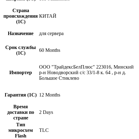
Страна
происхождения
КИТАЙ
(1С)
Назначение
для сервера
Срок службы
60 Months
(1С)
ООО "ТрайдексБелПлюс" 223016, Минский
Импортер
р-н Новодворский с/с 33/1-8 к. 64 , р-н д.
Большое Стиклево
Гарантия (1С)
12 Months
Время
доставки по
2 Days
стране
Тип
микросхем
TLC
Flash