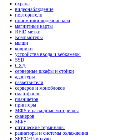
охрана
видеонаблюдение
повторители
приемники видеосигнала
магнитные карты
RFID метки
Компьютеры
мыши
коврики
устройства ввода и вебкамеры
SSD
СХД
серверные шкафы и стойки
адаптеры
разветвители
серверов и моноблоков
смартфонов
планшетов
принтеры
МФУ и расходные материалы
сканеров
МФУ
оптические терминалы
радиаторы и системы охлаждения
SFP/CFP-модули