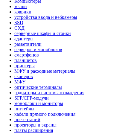
Компьютеры
мыши
коврики
устройства ввода и вебкамеры
SSD
СХД
серверные шкафы и стойки
адаптеры
разветвители
серверов и моноблоков
смартфонов
планшетов
принтеры
МФУ и расходные материалы
сканеров
МФУ
оптические терминалы
радиаторы и системы охлаждения
SFP/CFP-модули
моноблоки и мониторы
пигтейлы
кабели прямого подключения
презентаций
проекторы и экраны
платы расширения