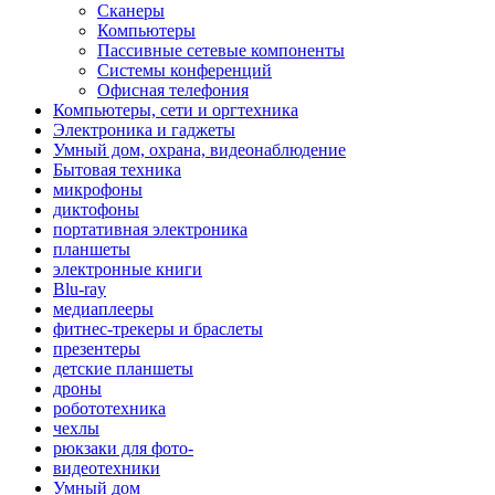
Сканеры
Компьютеры
Пассивные сетевые компоненты
Системы конференций
Офисная телефония
Компьютеры, сети и оргтехника
Электроника и гаджеты
Умный дом, охрана, видеонаблюдение
Бытовая техника
микрофоны
диктофоны
портативная электроника
планшеты
электронные книги
Blu-ray
медиаплееры
фитнес-трекеры и браслеты
презентеры
детские планшеты
дроны
робототехника
чехлы
рюкзаки для фото-
видеотехники
Умный дом