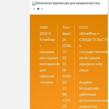
2008-
Тел./
ООО
2016 ©
факс:
«ЮниФокс»
ЮниФокс
(8-
СВИДЕТЕЛЬСТ
–
0236)
о
продажа
22-
государственной
расходных
22-
регистрации
материалов
55,
юридического
для
(8-
лица:
офисной
0236)
-
техники
22-
выдано
22-
Мозырским
88,
районным
+375
исполнительным
29
комитетом