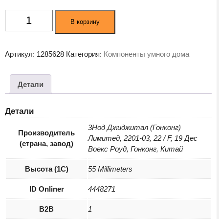
Количество
В корзину
товара
Умная
розетка
Артикул:
1285628
Категория:
Компоненты умного дома
Яндекс
Matter
EUBT
Детали
Wi-
Fi
Детали
белый
(YNDX-
3Нод Джиджитал (Гонконг)
Производитель
Лимитед, 2201-03, 22 / F, 19 Дес
00540WHT)
(страна, завод)
Воекс Роуд, Гонконг, Китай
Высота (1С)
55 Millimeters
ID Onliner
4448271
B2B
1