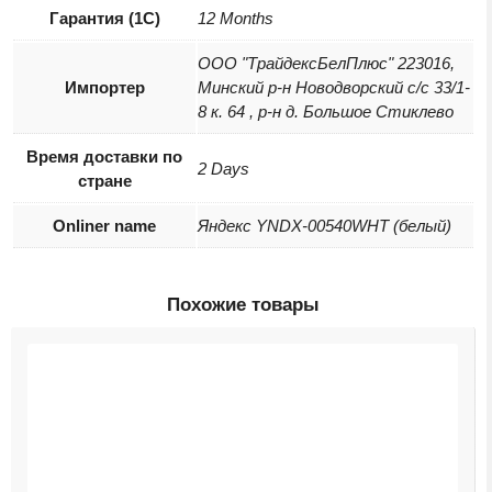
Гарантия (1С)
12 Months
ООО "ТрайдексБелПлюс" 223016,
Импортер
Минский р-н Новодворский с/с 33/1-
8 к. 64 , р-н д. Большое Стиклево
Время доставки по
2 Days
стране
Onliner name
Яндекс YNDX-00540WHT (белый)
Похожие товары