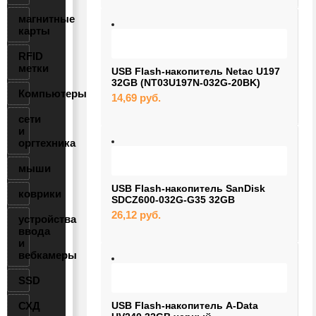
магнитные
карты
RFID
метки
USB Flash-накопитель Netac U197
32GB (NT03U197N-032G-20BK)
Компьютеры
14,69
руб.
сети
и
оргтехника
мыши
USB Flash-накопитель SanDisk
коврики
SDCZ600-032G-G35 32GB
26,12
руб.
устройства
ввода
и
вебкамеры
SSD
СХД
USB Flash-накопитель A-Data