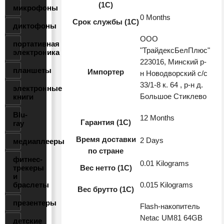
(1С)
микрофоны
0 Months
Срок службы (1С)
диктофоны
ООО
портативная
"ТрайдексБелПлюс"
электроника
223016, Минский р-
планшеты
Импортер
н Новодворский с/с
33/1-8 к. 64 , р-н д.
электронные
Большое Стиклево
книги
Blu-
12 Months
Гарантия (1С)
ray
Время доставки
2 Days
медиаплееры
по стране
фитнес-
0.01 Kilograms
трекеры
Вес нетто (1С)
и
браслеты
0.015 Kilograms
Вес брутто (1С)
презентеры
Flash-накопитель
Netac UM81 64GB
детские