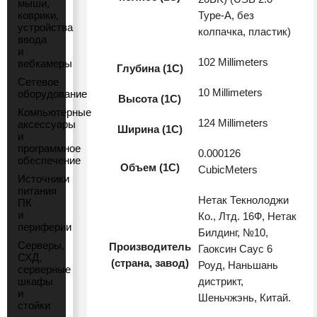
мыши,
коврики,
Type-A, без
устройства
колпачка, пластик)
ввода
и
102 Millimeters
вебкамеры
Глубина (1С)
Сетевое
10 Millimeters
оборудование
Высота (1С)
Компьютерные
124 Millimeters
аксессуары
Ширина (1С)
и
программное
0.000126
обеспечение
Объем (1С)
CubicMeters
Источники
питания
Нетак Текнолоджи
ПК
и
Ко., Лтд. 16Ф, Нетак
периферии
Билдинг, №10,
Серверы,
Производитель
Гаоксин Саус 6
СХД,
(страна, завод)
Роуд, Наньшань
серверные
шкафы
дистрикт,
и
Шеньчжэнь, Китай.
стойки