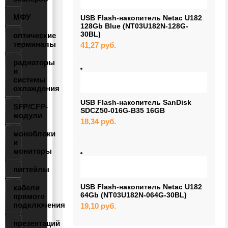
МФУ
USB Flash-накопитель Netac U182
128Gb Blue (NT03U182N-128G-
30BL)
оптические
терминалы
41,27
руб.
радиаторы
и
системы
охлаждения
USB Flash-накопитель SanDisk
SFP/CFP-
SDCZ50-016G-B35 16GB
модули
18,34
руб.
моноблоки
и
мониторы
пигтейлы
USB Flash-накопитель Netac U182
кабели
64Gb (NT03U182N-064G-30BL)
прямого
подключения
19,10
руб.
презентаций