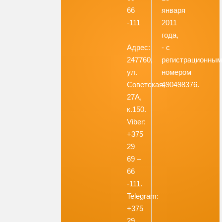
66
января
-111
2011
года,
Адрес:
- с
247760,
регистрационны
ул.
номером
Советская,
490498376.
27А,
к.150.
Viber:
+375
29
69 –
66
-111.
Telegram:
+375
29