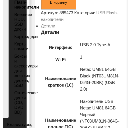
Flash-
В корзину
Flash-
накопители
накопитель
Артикул:
889473
Категория:
USB Flash-
Внешние
Netac
HDD,
накопители
SSD
UM81
Детали
диски
64Gb
Детали
Картридеры
(NT03UM81N-
Карты
USB 2.0 Type-A
064G-
Интерфейс
памяти
20BK)
Боксы
1
Wi-Fi
и
аксессуары
Netac UM81 64GB
для
жестких
Black (NT03UM81N-
Наименование
дисков,
064G-20BK) (USB
краткое (1C)
SSD
2.0)
Оптические
диски
Накопитель USB
(CD,
DVD,
Netac UM81 64GB
BD)
Черный
Наименование
(NT03UM81N-064G-
Клавиатуры,
полное (1С)
20BK) (USB 2.0