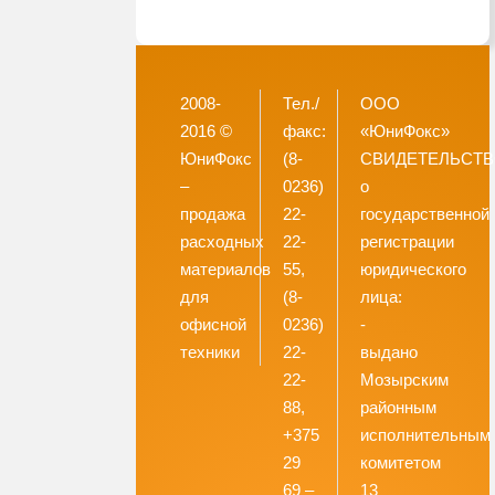
2008-
Тел./
ООО
2016 ©
факс:
«ЮниФокс»
ЮниФокс
(8-
СВИДЕТЕЛЬСТ
–
0236)
о
продажа
22-
государственной
расходных
22-
регистрации
материалов
55,
юридического
для
(8-
лица:
офисной
0236)
-
техники
22-
выдано
22-
Мозырским
88,
районным
+375
исполнительным
29
комитетом
69 –
13