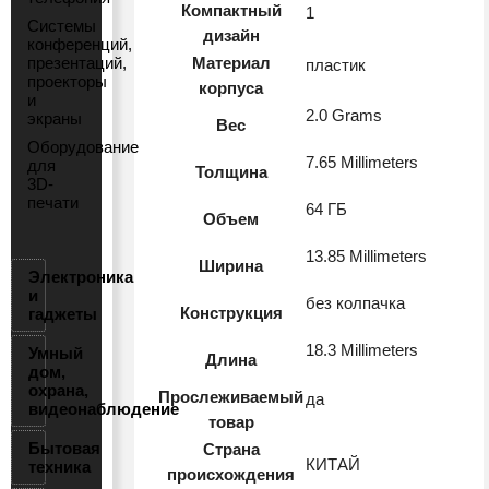
Компактный
1
Системы
дизайн
конференций,
презентаций,
Материал
пластик
проекторы
корпуса
и
2.0 Grams
экраны
Вес
Оборудование
7.65 Millimeters
для
Толщина
3D-
печати
64 ГБ
Объем
13.85 Millimeters
Ширина
Электроника
и
без колпачка
Конструкция
гаджеты
18.3 Millimeters
Умный
Длина
дом,
охрана,
Прослеживаемый
да
видеонаблюдение
товар
Бытовая
Страна
КИТАЙ
техника
происхождения