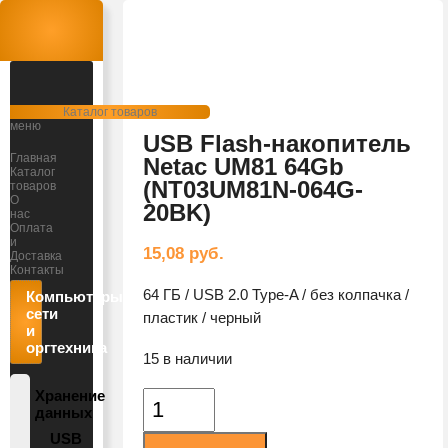
Открыть
Каталог товаров
меню
USB Flash-накопитель
Главная
Netac UM81 64Gb
Каталог
(NT03UM81N-064G-
товаров
О
20BK)
нас
Оплата
и
15,08
руб.
Доставка
Контакты
64 ГБ / USB 2.0 Type-A / без колпачка /
Компьютеры,
сети
пластик / черный
и
оргтехника
15 в наличии
Хранение
Количество
данных
товара
USB
USB