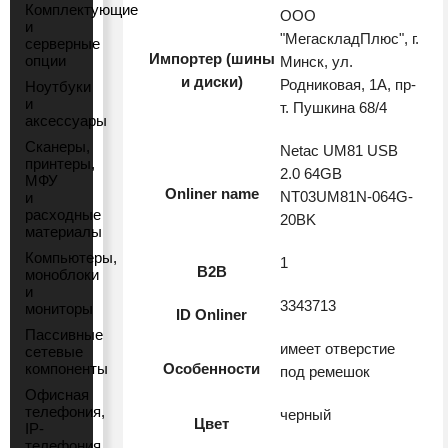
Комплектующие
ООО
и
"МегаскладПлюс", г.
серверные
Импортер (шины
опции
Минск, ул.
и диски)
Родниковая, 1А, пр-
Ноутбуки
и
т. Пушкина 68/4
аксессуары
Сканеры,
Netac UM81 USB
принтеры,
2.0 64GB
МФУ
Onliner name
NT03UM81N-064G-
и
расходные
20BK
материалы
Компьютеры,
1
B2B
моноблоки
и
3343713
мониторы
ID Onliner
Пассивные
имеет отверстие
сетевые
компоненты
Особенности
под ремешок
Офисная
телефония,
черный
Цвет
IP-
телефония