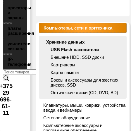
проекторы
и
экраны
Компьютеры, сети и оргтехника
платы
расширения
Хранение данных
усилители
сигнала
USB Flash-накопители
Внешние HDD, SSD диски
IP-
телефония
Картридеры
Поиск
Карты памяти
товаров
Боксы и аксессуары для жестких
дисков, SSD
+375
29
Оптические диски (CD, DVD, BD)
696-
Клавиатуры, мыши, коврики, устройства
61-
ввода и вебкамеры
11
Сетевое оборудование
Компьютерные аксессуары и
программное обеспечение