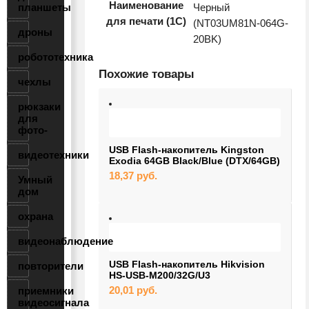
Наименование
планшеты
Черный
для печати (1С)
(NT03UM81N-064G-
дроны
20BK)
робототехника
Похожие товары
чехлы
рюкзаки
для
фото-
USB Flash-накопитель Kingston
видеотехники
Exodia 64GB Black/Blue (DTX/64GB)
18,37
руб.
Умный
дом
охрана
видеонаблюдение
USB Flash-накопитель Hikvision
повторители
HS-USB-M200/32G/U3
20,01
руб.
приемники
видеосигнала