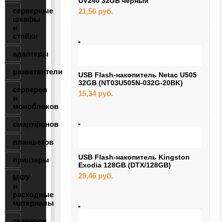
UV240 32GB черный
серверные
21,56
руб.
шкафы
и
стойки
адаптеры
разветвители
USB Flash-накопитель Netac U505
32GB (NT03U505N-032G-20BK)
серверов
15,34
руб.
и
моноблоков
смартфонов
планшетов
USB Flash-накопитель Kingston
принтеры
Exodia 128GB (DTX/128GB)
29,46
руб.
МФУ
и
расходные
материалы
сканеров