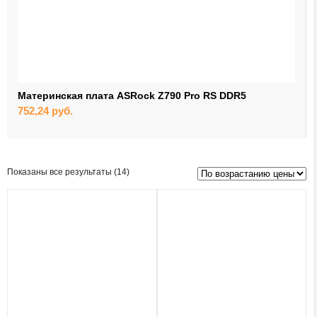
Материнская плата ASRock Z790 Pro RS DDR5
752,24
руб.
Цены:
Показаны все результаты (14)
по
возрастанию