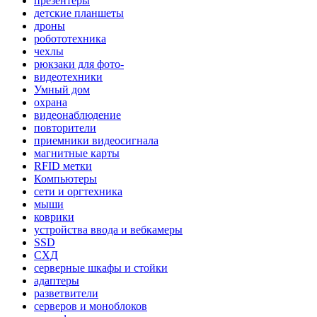
презентеры
детские планшеты
дроны
робототехника
чехлы
рюкзаки для фото-
видеотехники
Умный дом
охрана
видеонаблюдение
повторители
приемники видеосигнала
магнитные карты
RFID метки
Компьютеры
сети и оргтехника
мыши
коврики
устройства ввода и вебкамеры
SSD
СХД
серверные шкафы и стойки
адаптеры
разветвители
серверов и моноблоков