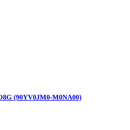
-O8G (90YV0JM0-M0NA00)