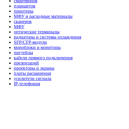
смартфонов
планшетов
принтеры
МФУ и расходные материалы
сканеров
МФУ
оптические терминалы
радиаторы и системы охлаждения
SFP/CFP-модули
моноблоки и мониторы
пигтейлы
кабели прямого подключения
презентаций
проекторы и экраны
платы расширения
усилители сигнала
IP-телефония