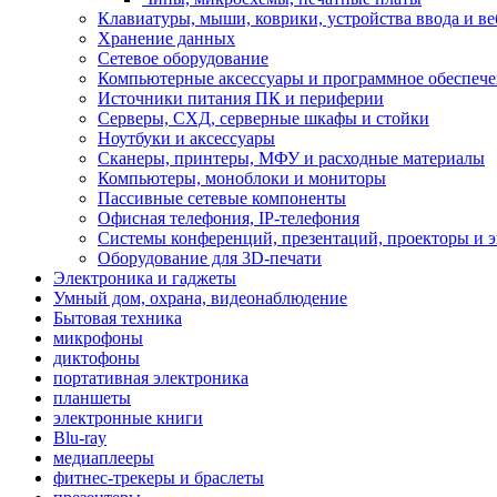
Клавиатуры, мыши, коврики, устройства ввода и в
Хранение данных
Сетевое оборудование
Компьютерные аксессуары и программное обеспеч
Источники питания ПК и периферии
Серверы, СХД, серверные шкафы и стойки
Ноутбуки и аксессуары
Сканеры, принтеры, МФУ и расходные материалы
Компьютеры, моноблоки и мониторы
Пассивные сетевые компоненты
Офисная телефония, IP-телефония
Системы конференций, презентаций, проекторы и 
Оборудование для 3D-печати
Электроника и гаджеты
Умный дом, охрана, видеонаблюдение
Бытовая техника
микрофоны
диктофоны
портативная электроника
планшеты
электронные книги
Blu-ray
медиаплееры
фитнес-трекеры и браслеты