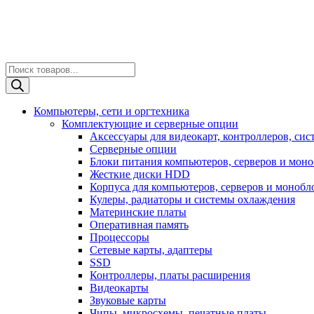
Поиск
товаров
Компьютеры, сети и оргтехника
Комплектующие и серверные опции
Аксессуары для видеокарт, контроллеров, си
Серверные опции
Блоки питания компьютеров, серверов и мон
Жесткие диски HDD
Корпуса для компьютеров, серверов и монобл
Кулеры, радиаторы и системы охлаждения
Материнские платы
Оперативная память
Процессоры
Сетевые карты, адаптеры
SSD
Контроллеры, платы расширения
Видеокарты
Звуковые карты
Чипы, микросхемы, печатные платы