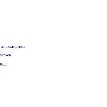
стем охлаждения
облоков
оков