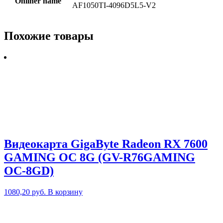
Onliner name
AF1050TI-4096D5L5-V2
Похожие товары
Видеокарта GigaByte Radeon RX 7600
GAMING OC 8G (GV-R76GAMING
OC-8GD)
1080,20
руб.
В корзину