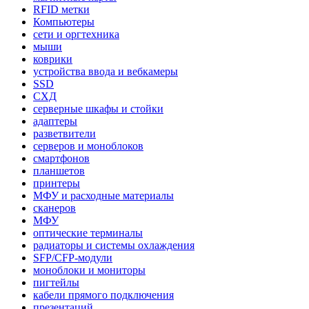
RFID метки
Компьютеры
сети и оргтехника
мыши
коврики
устройства ввода и вебкамеры
SSD
СХД
серверные шкафы и стойки
адаптеры
разветвители
серверов и моноблоков
смартфонов
планшетов
принтеры
МФУ и расходные материалы
сканеров
МФУ
оптические терминалы
радиаторы и системы охлаждения
SFP/CFP-модули
моноблоки и мониторы
пигтейлы
кабели прямого подключения
презентаций