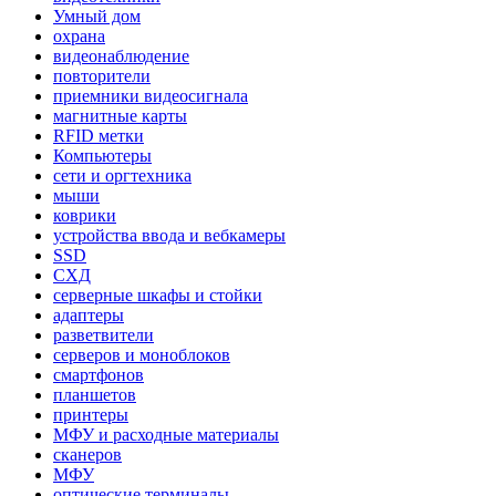
Умный дом
охрана
видеонаблюдение
повторители
приемники видеосигнала
магнитные карты
RFID метки
Компьютеры
сети и оргтехника
мыши
коврики
устройства ввода и вебкамеры
SSD
СХД
серверные шкафы и стойки
адаптеры
разветвители
серверов и моноблоков
смартфонов
планшетов
принтеры
МФУ и расходные материалы
сканеров
МФУ
оптические терминалы