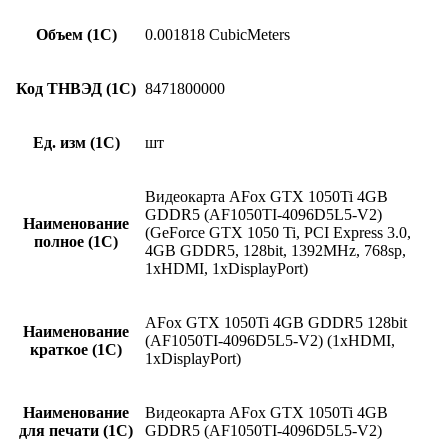
Объем (1С)
0.001818 CubicMeters
Код ТНВЭД (1С)
8471800000
Ед. изм (1С)
шт
Видеокарта AFox GTX 1050Ti 4GB
GDDR5 (AF1050TI-4096D5L5-V2)
Наименование
(GeForce GTX 1050 Ti, PCI Express 3.0,
полное (1С)
4GB GDDR5, 128bit, 1392MHz, 768sp,
1хHDMI, 1хDisplayPort)
AFox GTX 1050Ti 4GB GDDR5 128bit
Наименование
(AF1050TI-4096D5L5-V2) (1хHDMI,
краткое (1C)
1хDisplayPort)
Наименование
Видеокарта AFox GTX 1050Ti 4GB
для печати (1С)
GDDR5 (AF1050TI-4096D5L5-V2)