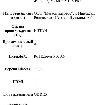
64 , р-н д. Большое Стиклево
Импортер (шины
ООО "МегаскладПлюс", г. Минск, ул.
и диски)
Родниковая, 1А, пр-т. Пушкина 68/4
Страна
происхождения
КИТАЙ
(1С)
Прослеживаемый
да
товар
Интерфейс
PCI Express x16 3.0
Версия DirectX
12 .0
HDMI
1
Тип видеопамяти
GDDR5
Поддержка