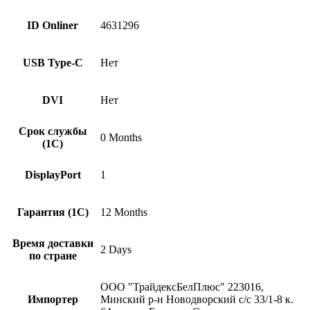
ID Onliner
4631296
USB Type-C
Нет
DVI
Нет
Срок службы
0 Months
(1С)
DisplayPort
1
Гарантия (1С)
12 Months
Время доставки
2 Days
по стране
ООО "ТрайдексБелПлюс" 223016,
Импортер
Минский р-н Новодворский с/с 33/1-8 к.