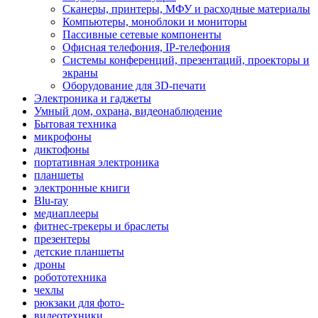
Сканеры, принтеры, МФУ и расходные материалы
Компьютеры, моноблоки и мониторы
Пассивные сетевые компоненты
Офисная телефония, IP-телефония
Системы конференций, презентаций, проекторы и
экраны
Оборудование для 3D-печати
Электроника и гаджеты
Умный дом, охрана, видеонаблюдение
Бытовая техника
микрофоны
диктофоны
портативная электроника
планшеты
электронные книги
Blu-ray
медиаплееры
фитнес-трекеры и браслеты
презентеры
детские планшеты
дроны
робототехника
чехлы
рюкзаки для фото-
видеотехники