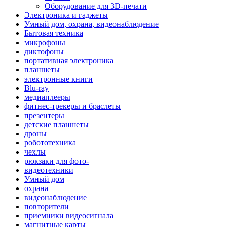
Оборудование для 3D-печати
Электроника и гаджеты
Умный дом, охрана, видеонаблюдение
Бытовая техника
микрофоны
диктофоны
портативная электроника
планшеты
электронные книги
Blu-ray
медиаплееры
фитнес-трекеры и браслеты
презентеры
детские планшеты
дроны
робототехника
чехлы
рюкзаки для фото-
видеотехники
Умный дом
охрана
видеонаблюдение
повторители
приемники видеосигнала
магнитные карты