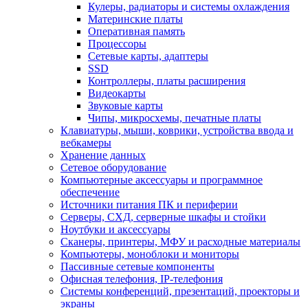
Кулеры, радиаторы и системы охлаждения
Материнские платы
Оперативная память
Процессоры
Сетевые карты, адаптеры
SSD
Контроллеры, платы расширения
Видеокарты
Звуковые карты
Чипы, микросхемы, печатные платы
Клавиатуры, мыши, коврики, устройства ввода и
вебкамеры
Хранение данных
Сетевое оборудование
Компьютерные аксессуары и программное
обеспечение
Источники питания ПК и периферии
Серверы, СХД, серверные шкафы и стойки
Ноутбуки и аксессуары
Сканеры, принтеры, МФУ и расходные материалы
Компьютеры, моноблоки и мониторы
Пассивные сетевые компоненты
Офисная телефония, IP-телефония
Системы конференций, презентаций, проекторы и
экраны