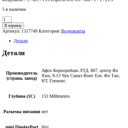
5 в наличии
Количество
товара
В корзину
Видеокарта
Артикул:
1317749
Категория:
Видеокарты
Afox
GTX1050Ti
Детали
4GB
GDDR5
Детали
(AF1050TI-
4096D5L5-
V2)
Афоx Корпорейшн ЛТД. 807, центр Ян
Производитель
Хин, 9-13 Чук Санкт-Вонг Енг, Фо Тан,
(страна, завод)
НТ, Гонконг.
Глубина (1С)
153 Millimeters
Разъемы питания
нет
mini DisplayPort
Нет