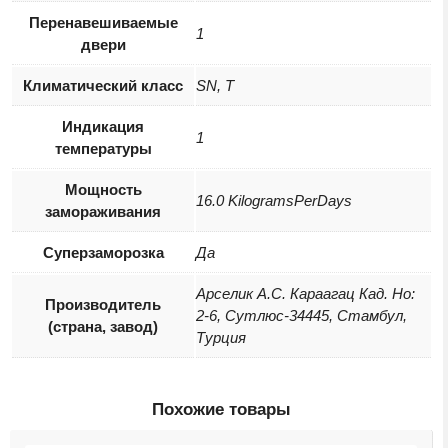
Перенавешиваемые
1
двери
Климатический класс
SN, T
Индикация
1
температуры
Мощность
16.0 KilogramsPerDays
замораживания
Суперзаморозка
Да
Арселик А.С. Караагац Кад. Нo:
Производитель
2-6, Сутлюс-34445, Стамбул,
(страна, завод)
Турция
Похожие товары