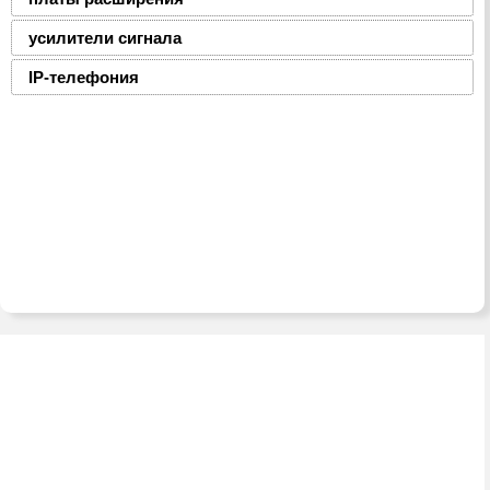
усилители сигнала
IP-телефония
2008-2016 © ЮниФокс – продажа расходных
материалов для офисной техники
Тел./факс:
(8-0236) 22-22-55,