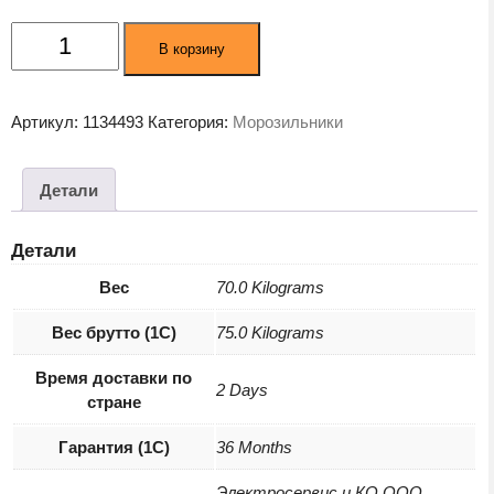
Количество
В корзину
товара
Морозильник
Beko
Артикул:
1134493
Категория:
Морозильники
B3RFNK292S
Детали
Детали
Вес
70.0 Kilograms
Вес брутто (1С)
75.0 Kilograms
Время доставки по
2 Days
стране
Гарантия (1С)
36 Months
Электросервис и КО ООО,