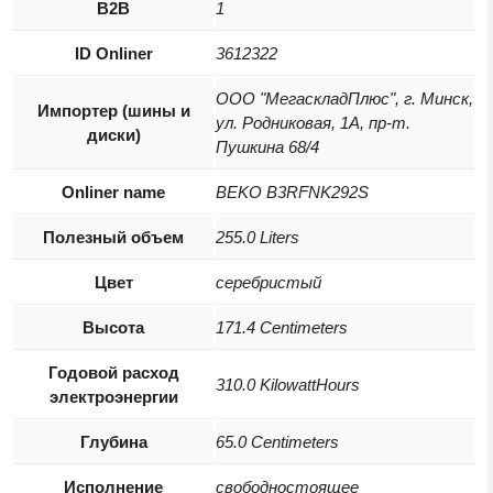
B2B
1
ID Onliner
3612322
ООО "МегаскладПлюс", г. Минск,
Импортер (шины и
ул. Родниковая, 1А, пр-т.
диски)
Пушкина 68/4
Onliner name
BEKO B3RFNK292S
Полезный объем
255.0 Liters
Цвет
серебристый
Высота
171.4 Centimeters
Годовой расход
310.0 KilowattHours
электроэнергии
Глубина
65.0 Centimeters
Исполнение
свободностоящее