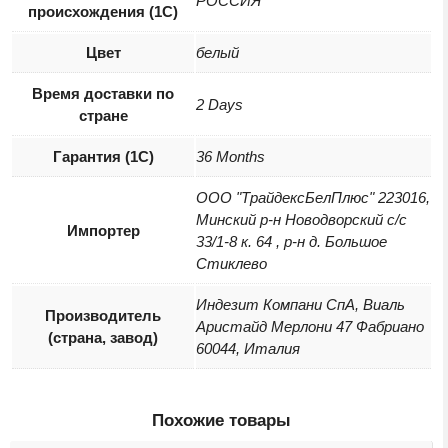
РОССИЯ
происхождения (1С)
Цвет
белый
Время доставки по
2 Days
стране
Гарантия (1С)
36 Months
ООО "ТрайдексБелПлюс" 223016,
Минский р-н Новодворский с/с
Импортер
33/1-8 к. 64 , р-н д. Большое
Стиклево
Индезит Компани СпА, Виаль
Производитель
Аристайд Мерлони 47 Фабриано
(страна, завод)
60044, Италия
Похожие товары