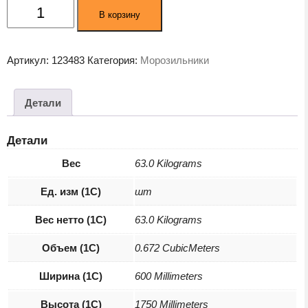
Количество
В корзину
товара
Морозильник
Indesit
Артикул:
123483
Категория:
Морозильники
DSZ
5175
Детали
Детали
Вес
63.0 Kilograms
Ед. изм (1С)
шт
Вес нетто (1С)
63.0 Kilograms
Объем (1С)
0.672 CubicMeters
Ширина (1С)
600 Millimeters
Высота (1С)
1750 Millimeters