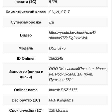
печати (1С)
5175
Климатический класс
SN, N, ST, T
Суперзаморозка
Да
https://youtu.be/z6doiiHlzu4?
Видео
si=dod9TFa5lg2xxbWA
Модель
DSZ 5175
ID Onliner
1562345
ООО "МегаскладПлюс", г. Минск,
Импортер (шины и
ул. Родниковая, 1А, пр-т.
диски)
Пушкина 68/4
Onliner name
Indesit DSZ 5175
Вес брутто (1С)
66.0 Kilograms
Срок службы (1С)
120 Months