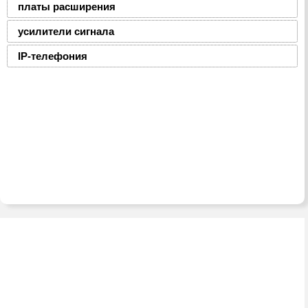
платы расширения
усилители сигнала
IP-телефония
2008-2016 © ЮниФокс – продажа расходных
материалов для офисной техники
Тел./факс:
(8-0236) 22-22-55,