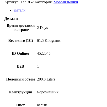
Морозильник
Морозильные лари
Артикул:
1271852
Категория:
Морозильники
Lex
Техника для уборки
Freezer
Техника по подготовке и обработке продуктов
Детали
LBI177.4ID
Техника для приготовления пищи
(CHXI000006)
Детали
Техника по приготовлению напитков,
соковыжималки
Время доставки
Климатическая техника
2 Days
по стране
Аксессуары и расходники для крупной бытовой
техники
Компьютеры, сети и оргтехника
Вес нетто (1С)
61.5 Kilograms
Электроника и гаджеты
Умный дом, охрана, видеонаблюдение
микрофоны
ID Onliner
4522045
диктофоны
портативная электроника
планшеты
B2B
1
электронные книги
Blu-ray
медиаплееры
Полезный объем
200.0 Liters
фитнес-трекеры и браслеты
презентеры
детские планшеты
Конструкция
морозильник
дроны
робототехника
чехлы
Цвет
белый