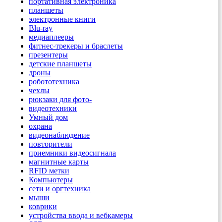
портативная электроника
планшеты
электронные книги
Blu-ray
медиаплееры
фитнес-трекеры и браслеты
презентеры
детские планшеты
дроны
робототехника
чехлы
рюкзаки для фото-
видеотехники
Умный дом
охрана
видеонаблюдение
повторители
приемники видеосигнала
магнитные карты
RFID метки
Компьютеры
сети и оргтехника
мыши
коврики
устройства ввода и вебкамеры