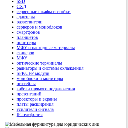
SSD
СХД
серверные шкафы и стойки
адаптеры
разветвители
серверов и моноблоков
смартфонов
планшетов
принтеры
МФУ и расходные материалы
сканеров
МФУ
оптические терминалы
радиаторы и системы охлаждения
SFP/CFP-модули
моноблоки и мониторы
пигтейлы
кабели прямого подключения
презентаций
проекторы и экраны
платы расширения
усилители сигнала
IP-телефония