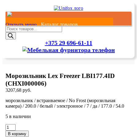
Каталог товаров
Открыть меню
Поиск
товаров
+375 29 696-61-11
Главная
Каталог товаров
О нас
Оплата и Доставка
Контакты
Морозильник Lex Freezer LBI177.4ID
Бытовая техника
(CHXI000006)
Крупная бытовая техника
Варочные панели
3207,68
руб.
Духовые шкафы
Кухонные вытяжки
морозильник / встраиваемое / No Frost (морозильная
Кухонные плиты
камера) / 200.0 / белый / электронное / 7 / да / 177.0 / 54.0
Посудомоечные машины
5 в наличии
Стиральные машины
Морозильники
Количество
Холодильники
товара
Винные шкафы, ящики сомелье
В корзину