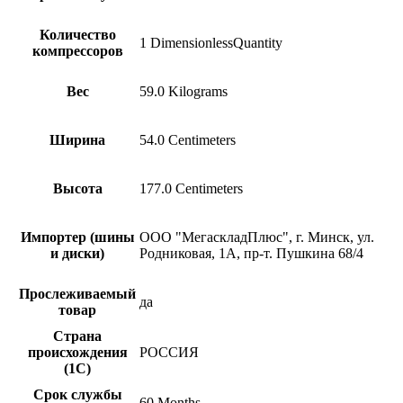
МФУ
оптические терминалы
Количество
радиаторы и системы охлаждения
1 DimensionlessQuantity
компрессоров
SFP/CFP-модули
моноблоки и мониторы
пигтейлы
Вес
59.0 Kilograms
кабели прямого подключения
презентаций
проекторы и экраны
Ширина
54.0 Centimeters
платы расширения
усилители сигнала
IP-телефония
Высота
177.0 Centimeters
Импортер (шины
ООО "МегаскладПлюс", г. Минск, ул.
и диски)
Родниковая, 1А, пр-т. Пушкина 68/4
Прослеживаемый
да
товар
Страна
происхождения
РОССИЯ
(1С)
Срок службы
60 Months