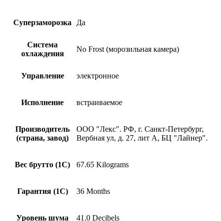
рюкзаки для фото-
видеотехники
Умный дом
Суперзаморозка
Да
охрана
видеонаблюдение
Система
повторители
No Frost (морозильная камера)
охлаждения
приемники видеосигнала
магнитные карты
RFID метки
Управление
электронное
Компьютеры
сети и оргтехника
мыши
Исполнение
встраиваемое
коврики
устройства ввода и вебкамеры
SSD
Производитель
ООО "Лекс". РФ, г. Санкт-Петербург,
СХД
(страна, завод)
Вербная ул, д. 27, лит А, БЦ "Лайнер".
серверные шкафы и стойки
адаптеры
разветвители
Вес брутто (1С)
67.65 Kilograms
серверов и моноблоков
смартфонов
планшетов
Гарантия (1С)
36 Months
принтеры
МФУ и расходные материалы
сканеров
Уровень шума
41.0 Decibels